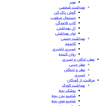
موبر
بهداشت شخصی
گوش پاک کن
دستمال مرطوب
کاپ قاعدگی
ژل بهداشتی
نوار بهداشتی
بهداشت جنسی
کاندوم
اسپری تاخیری
روان کننده
عطر، ادکلن و اسپری
عطر جیبی
عطر و ادوکلن
اسپری
مراقبت از کودکان
بهداشت کودک
پوشک بچه
شامپو بدن بچه
شامپو موی بچه