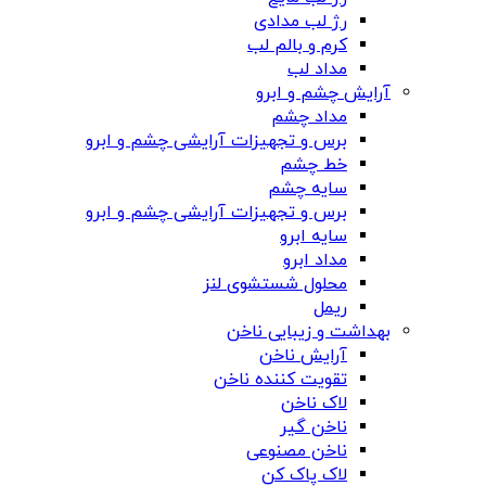
رژ لب مدادی
کرم و بالم لب
مداد لب
آرایش چشم و ابرو
مداد چشم
برس و تجهیزات آرایشی چشم و ابرو
خط چشم
سایه چشم
برس و تجهیزات آرایشی چشم و ابرو
سایه ابرو
مداد ابرو
محلول شستشوی لنز
ریمل
بهداشت و زیبایی ناخن
آرایش ناخن
تقویت کننده ناخن
لاک ناخن
ناخن گیر
ناخن مصنوعی
لاک پاک کن