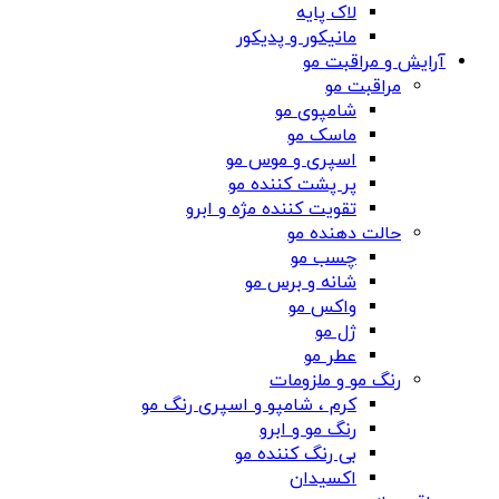
لاک پایه
مانیکور و پدیکور
آرایش و مراقبت مو
مراقبت مو
شامپوی مو
ماسک مو
اسپری و موس مو
پر پشت کننده مو
تقویت کننده مژه و ابرو
حالت دهنده مو
چسب مو
شانه‌ و برس مو
واکس مو
ژل مو
عطر مو
رنگ مو و ملزومات
کرم ، شامپو و اسپری رنگ مو
رنگ مو و ابرو
بی رنگ کننده مو
اکسیدان