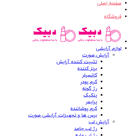
صفحه اصلی
فروشگاه
لوازم آرایشی
آرایش صورت
تثبیت کننده آرایش
برنز کننده
کانسیلر
کرم پودر
رژ گونه
پنکیک
پرایمر
کرم پوشاننده
برس ها و تجهیزات آرایشی صورت
آرایش لب
رژ لب جامد
رژ لب مایع