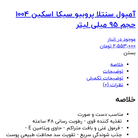
آمپول سنتلا پروبیو سیکا اسکین 1004
حجم 95 میلی لیتر
موجود در انبار
2٫553٫000
تومان
بستن
خلاصه
توضیحات
توضیحات تکمیلی
نظرات (0)
خلاصه
مناسب دست و صورت
تغذیه کننده قوی - رطوبت رسانی ۴۸ ساعته
- فرمول غنی و بافت متراکم - حاوی ویتامین E -
جذب شوندگی سریع - تقویت سد محاظت طبیعی پوست