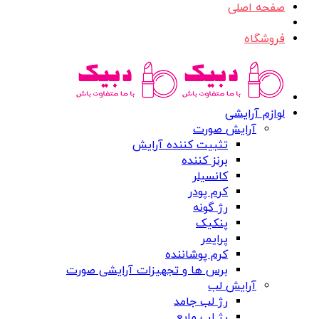
صفحه اصلی
فروشگاه
لوازم آرایشی
آرایش صورت
تثبیت کننده آرایش
برنز کننده
کانسیلر
کرم پودر
رژ گونه
پنکیک
پرایمر
کرم پوشاننده
برس ها و تجهیزات آرایشی صورت
آرایش لب
رژ لب جامد
رژ لب مایع