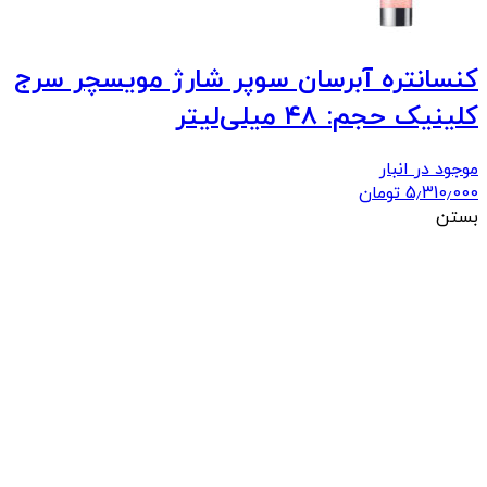
کنسانتره آبرسان سوپر شارژ مویسچر سرج
کلینیک حجم: ۴۸ میلی‌لیتر
موجود در انبار
5٫310٫000
تومان
بستن