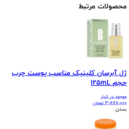
محصولات مرتبط
ژل آبرسان کلینیک مناسب پوست چرب
حجم 125mL
موجود در انبار
3٫878٫000
تومان
بستن