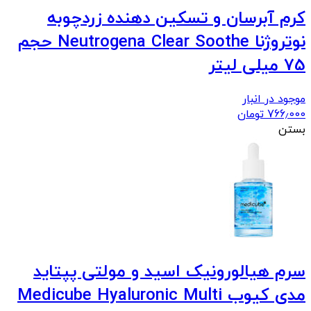
کرم آبرسان و تسکین دهنده زردچوبه
نوتروژنا Neutrogena Clear Soothe حجم
75 میلی لیتر
موجود در انبار
766٫000
تومان
بستن
سرم هیالورونیک اسید و مولتی پپتاید
مدی کیوب Medicube Hyaluronic Multi