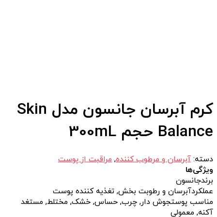
کرم آبرسان جانسون مدل Skin
Balance حجم 300mL
دسته:
آبرسان و مرطوب کننده
,
مراقبت از پوست
ویژگی‌ها
برند
جانسون
عملکرد
آبرسان و رطوبت بخش, تغذیه کننده پوست
مناسب پوست
جوش دار, چرب, حساس, خشک, مختلط, مستغد
آکنه, معمولی