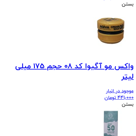
بستن
واکس مو آگیوا کد 08 حجم 175 میلی
لیتر
موجود در انبار
441٫000
تومان
بستن