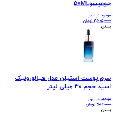
جومیسو50ML
موجود در انبار
2٫605٫000
تومان
بستن
سرم پوست استیلن مدل هیالورونیک
اسید حجم 30 میلی لیتر
موجود در انبار
552٫000
تومان
بستن