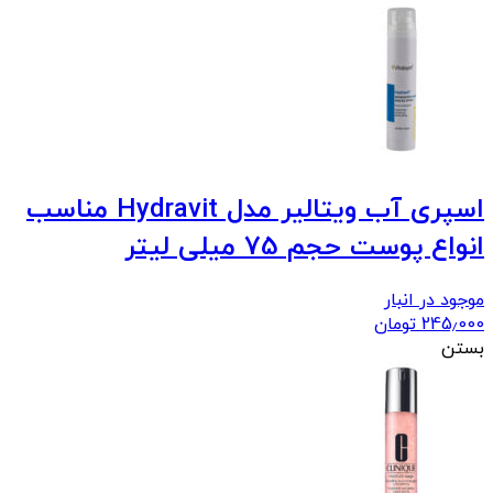
اسپری آب ویتالیر مدل Hydravit مناسب
انواع پوست حجم 75 میلی لیتر
موجود در انبار
245٫000
تومان
بستن