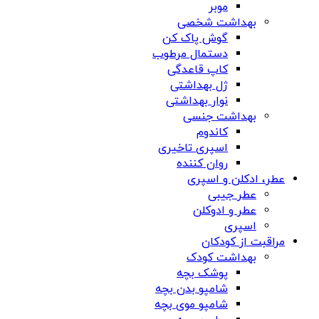
موبر
بهداشت شخصی
گوش پاک کن
دستمال مرطوب
کاپ قاعدگی
ژل بهداشتی
نوار بهداشتی
بهداشت جنسی
کاندوم
اسپری تاخیری
روان کننده
عطر، ادکلن و اسپری
عطر جیبی
عطر و ادوکلن
اسپری
مراقبت از کودکان
بهداشت کودک
پوشک بچه
شامپو بدن بچه
شامپو موی بچه