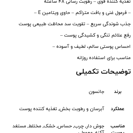
تغذیه کننده قوی – رطوبت رسانی ۴۸ ساعته
– فرمول غنی و بافت متراکم – حاوی ویتامین E –
جذب شوندگی سریع – تقویت سد محاظت طبیعی پوست
رفع علائم تنگی و کشیدگی پوست –
احساس پوستی سالم، لطیف و آسوده –
مناسب برای استفاده روزانه
توضیحات تکمیلی
برند
جانسون
عملکرد
آبرسان و رطوبت بخش, تغذیه کننده پوست
مناسب
جوش دار, چرب, حساس, خشک, مختلط, مستغد
پوست
آکنه, معمولی