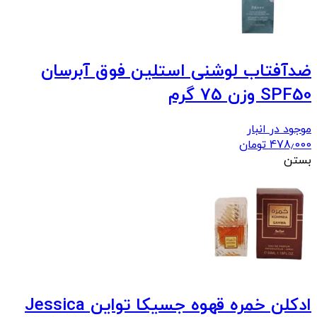
ضدآفتاب لوشنی استلین فوق آبرسان
SPF50 وزن 75 گرم
موجود در انبار
478٫000
تومان
بستن
ادکلن خمره قهوه جسیکا تواین Jessica