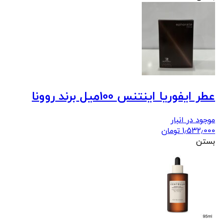
عطر ایفوریا اینتنس 100میل برند روونا
موجود در انبار
1٫532٫000
تومان
بستن