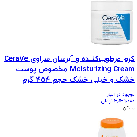
کرم مرطوب‌کننده و آبرسان سراوی CeraVe
Moisturizing Cream مخصوص پوست
خشک و خیلی خشک حجم ۴۵۴ گرم
موجود در انبار
3٫139٫000
تومان
بستن