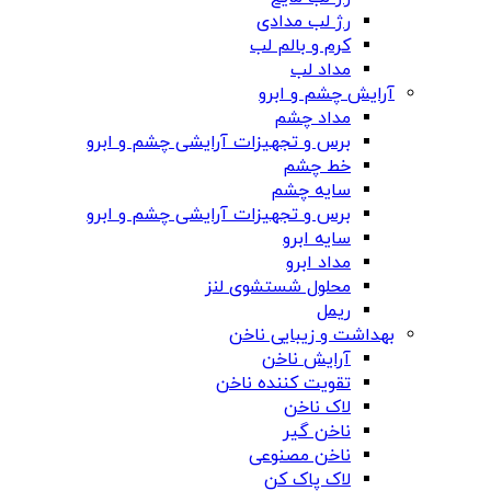
رژ لب مدادی
کرم و بالم لب
مداد لب
آرایش چشم و ابرو
مداد چشم
برس و تجهیزات آرایشی چشم و ابرو
خط چشم
سایه چشم
برس و تجهیزات آرایشی چشم و ابرو
سایه ابرو
مداد ابرو
محلول شستشوی لنز
ریمل
بهداشت و زیبایی ناخن
آرایش ناخن
تقویت کننده ناخن
لاک ناخن
ناخن گیر
ناخن مصنوعی
لاک پاک کن