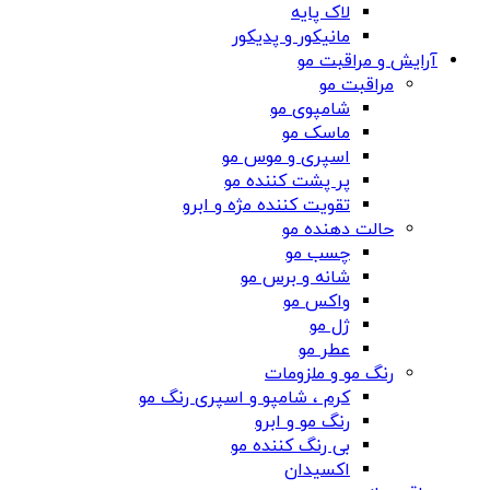
لاک پایه
مانیکور و پدیکور
آرایش و مراقبت مو
مراقبت مو
شامپوی مو
ماسک مو
اسپری و موس مو
پر پشت کننده مو
تقویت کننده مژه و ابرو
حالت دهنده مو
چسب مو
شانه‌ و برس مو
واکس مو
ژل مو
عطر مو
رنگ مو و ملزومات
کرم ، شامپو و اسپری رنگ مو
رنگ مو و ابرو
بی رنگ کننده مو
اکسیدان