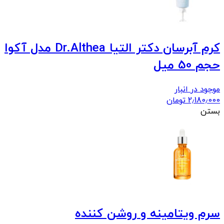
کرم آبرسان دکتر التیا Dr.Althea مدل آکوا
حجم 50 میل
موجود در انبار
2٫180٫000
تومان
بستن
سرم ویتامینه و روشن کننده