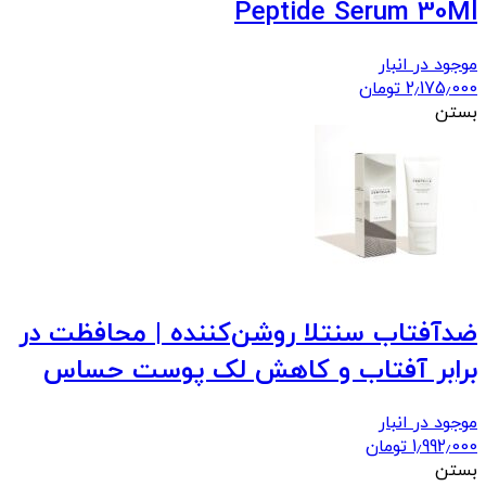
Peptide Serum 30Ml
موجود در انبار
2٫175٫000
تومان
بستن
ضدآفتاب سنتلا روشن‌کننده | محافظت در
برابر آفتاب و کاهش لک پوست حساس
موجود در انبار
1٫992٫000
تومان
بستن