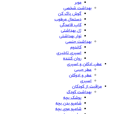
موبر
بهداشت شخصی
گوش پاک کن
دستمال مرطوب
کاپ قاعدگی
ژل بهداشتی
نوار بهداشتی
بهداشت جنسی
کاندوم
اسپری تاخیری
روان کننده
عطر، ادکلن و اسپری
عطر جیبی
عطر و ادوکلن
اسپری
مراقبت از کودکان
بهداشت کودک
پوشک بچه
شامپو بدن بچه
شامپو موی بچه