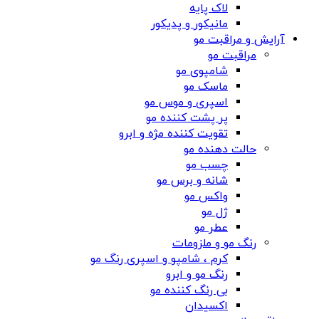
لاک پایه
مانیکور و پدیکور
آرایش و مراقبت مو
مراقبت مو
شامپوی مو
ماسک مو
اسپری و موس مو
پر پشت کننده مو
تقویت کننده مژه و ابرو
حالت دهنده مو
چسب مو
شانه‌ و برس مو
واکس مو
ژل مو
عطر مو
رنگ مو و ملزومات
کرم ، شامپو و اسپری رنگ مو
رنگ مو و ابرو
بی رنگ کننده مو
اکسیدان