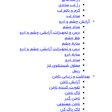
رژ لب مدادی
کرم و بالم لب
مداد لب
آرایش چشم و ابرو
مداد چشم
برس و تجهیزات آرایشی چشم و ابرو
خط چشم
سایه چشم
برس و تجهیزات آرایشی چشم و ابرو
سایه ابرو
مداد ابرو
محلول شستشوی لنز
ریمل
بهداشت و زیبایی ناخن
آرایش ناخن
تقویت کننده ناخن
لاک ناخن
ناخن گیر
ناخن مصنوعی
لاک پاک کن