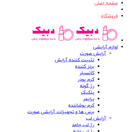
صفحه اصلی
فروشگاه
لوازم آرایشی
آرایش صورت
تثبیت کننده آرایش
برنز کننده
کانسیلر
کرم پودر
رژ گونه
پنکیک
پرایمر
کرم پوشاننده
برس ها و تجهیزات آرایشی صورت
آرایش لب
رژ لب جامد
رژ لب مایع