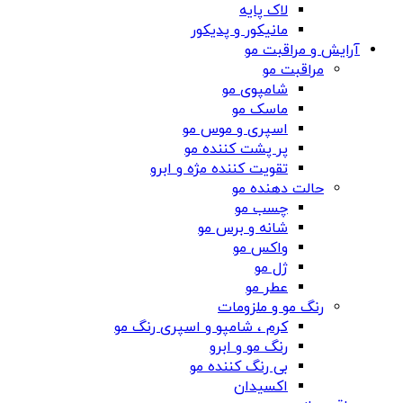
لاک پایه
مانیکور و پدیکور
آرایش و مراقبت مو
مراقبت مو
شامپوی مو
ماسک مو
اسپری و موس مو
پر پشت کننده مو
تقویت کننده مژه و ابرو
حالت دهنده مو
چسب مو
شانه‌ و برس مو
واکس مو
ژل مو
عطر مو
رنگ مو و ملزومات
کرم ، شامپو و اسپری رنگ مو
رنگ مو و ابرو
بی رنگ کننده مو
اکسیدان