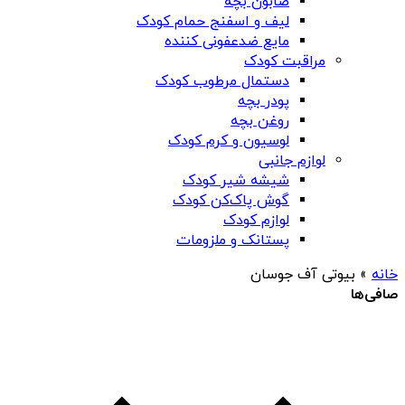
صابون بچه
لیف و اسفنج حمام کودک
مایع ضدعفونی کننده
مراقبت کودک
دستمال مرطوب کودک
پودر بچه
روغن بچه
لوسیون و کرم کودک
لوازم جانبی
شیشه شیر کودک
گوش پاک‌کن کودک
لوازم کودک
پستانک و ملزومات
خانه
»
بیوتی آف جوسان
صافی‌ها