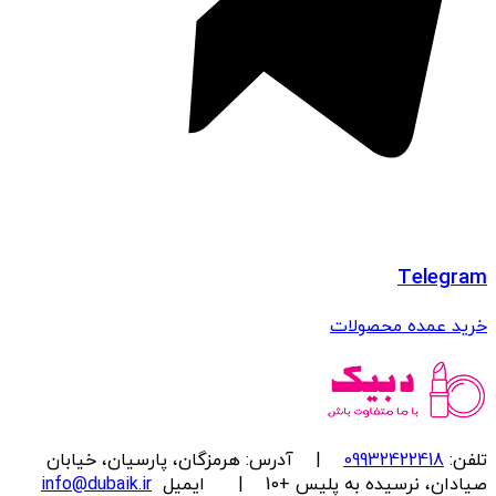
Telegram
خرید عمده محصولات
تلفن:
09932422418
| آدرس: هرمزگان، پارسیان، خیابان
صیادان، نرسیده به پلیس +10 | ایمیل
info@dubaik.ir