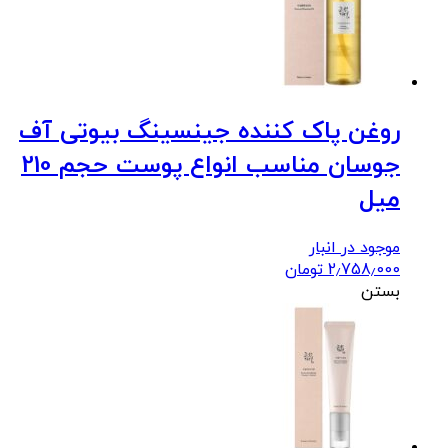
روغن پاک کننده جینسینگ بیوتی آف
جوسان مناسب انواع پوست حجم 210
میل
موجود در انبار
2٫758٫000
تومان
بستن