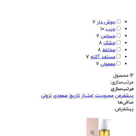
جوش دار
7
چرب
10
حساس
7
خشک
8
مختلط
8
مستغد آکنه
7
معمولی
7
12 محصول
مرتب‌سازی:
مرتب‌سازی
پیشفرض
محبوبیت
امتیاز
تاریخ
صعودی
نزولی
صافی‌ها
پیشفرض