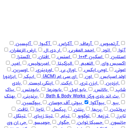
آرتمیوس
آرماف
آکراس
آگیوا
آلپسین
آنوا
اتود
احمد المغربی
ار دی ال
ارض الزعفران
استلین
اسکین 1004
اسنس
افنان
اکسترا
اکسیس وای
النعیم
الیزکیتا
امبریولیس
امپر
امونی
اوجی ایکس
اورال بی
اوردینری
اوسرین
اولد اسپایس
اون
ای سی ام (ACM)
ایپک
ایزادورا
ایزدین
ایزن تری
ایکت
اینکی لیست
بادی
شاپ
بالانس
بایو اویل
بایودرما
بایودنس
بباک
بث اند بادی ورکز Bath & Body Works
برندینی
بهتک
بیو
بیوآکوا
بیوتی آف جوسان
بیوکسین
پروتئین
پریما
پنتن
پیکسل
تاچا
تافت
تایرز
ترزمه
توکوبو
تیام
تینا زیبای
تینکل
جانسون
جسیکا تواین
جگوار
جومیسو
جی ان وی