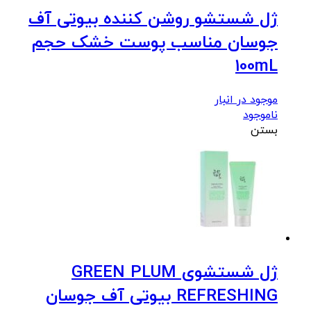
ژل شستشو روشن کننده بیوتی آف
جوسان مناسب پوست خشک حجم
100mL
موجود در انبار
ناموجود
بستن
ژل شستشوی GREEN PLUM
REFRESHING بیوتی آف جوسان