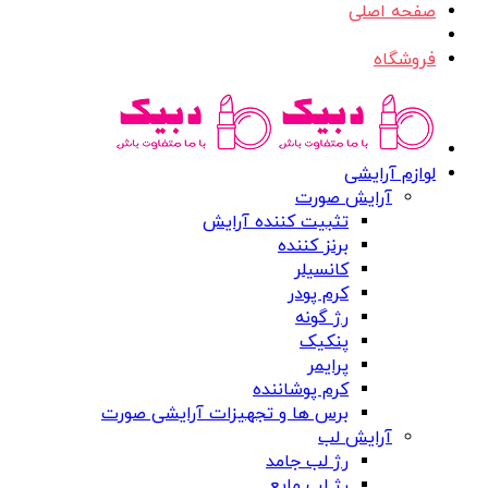
صفحه اصلی
فروشگاه
لوازم آرایشی
آرایش صورت
تثبیت کننده آرایش
برنز کننده
کانسیلر
کرم پودر
رژ گونه
پنکیک
پرایمر
کرم پوشاننده
برس ها و تجهیزات آرایشی صورت
آرایش لب
رژ لب جامد
رژ لب مایع