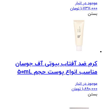
موجود در انبار
1٫737٫000
تومان
بستن
کرم ضد آفتاب بیوتی آف جوسان
مناسب انواع پوست حجم 50mL
موجود در انبار
1٫890٫000
تومان
بستن