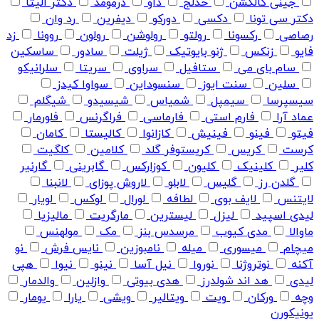
جینی کالکشن
خدلج
داو
درمومد
دکتر الیتا
دکتر سی تونا
دکسی
دورکو
دیفرین
رد وان
رصاصی
رکسونا
رولتو
رولوشن
رولون
روونا
زد
فایو
زنکس
ژنو بایوتیک
ژیلت
سادور
ساسکین
سام بای می
ستافیل
سراوی
سریتا
سلرانیکو
سلین
سنت ایوز
سنسوداین
سواوا کیدز
سیسپرسا
سیمپل
شمیاس
شیسیدو
شیگلم
عماد آرا
فارم استی
فارماسی
فراگرنس
فلورمار
فیتو
فینو
فینیش
کازانوا
کالیستا
کامان
کرست
کریس
کریستوفر گلد
کلامین
کلگیت
کلیر
کلینیک
کلیون
کوزارکس
گابرینی
گارنیر
گلدن رز
گلیس
لابلو
لاروش پوزای
لانبنا
لایتنس
لایف بوی
لطافه
لورال
لوکس
لویار
لیدی اسپید
لیزل
لیسترین
مارگریت
مالیزیا
ماوالا
مدی کیوب
مرسدس بنز
مک
مولهنس
میچام
میسوری
میله
نامبوزین
نایس فرش
نو
آکنه
نوتروژنا
نوروا
نیل آسا
نینو
نیوا
هپی
لیدی
هد اند شولدرز
هدی بیوتی
وازلین
والدمار
وچه
ورکان
ویت
ویتالیر
ویشی
یارا
یومار
یونیکورن