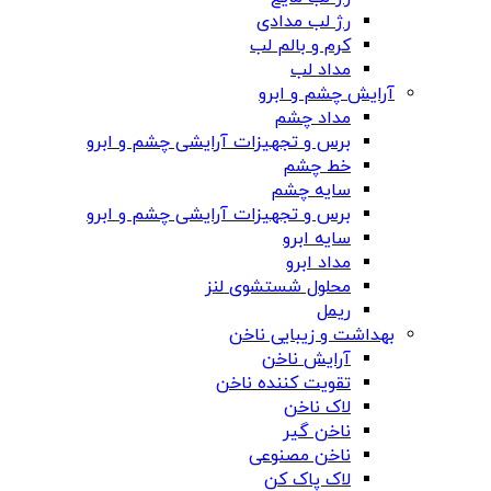
رژ لب مدادی
کرم و بالم لب
مداد لب
آرایش چشم و ابرو
مداد چشم
برس و تجهیزات آرایشی چشم و ابرو
خط چشم
سایه چشم
برس و تجهیزات آرایشی چشم و ابرو
سایه ابرو
مداد ابرو
محلول شستشوی لنز
ریمل
بهداشت و زیبایی ناخن
آرایش ناخن
تقویت کننده ناخن
لاک ناخن
ناخن گیر
ناخن مصنوعی
لاک پاک کن