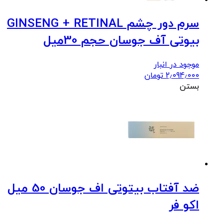
سرم دور چشم GINSENG + RETINAL
بیوتی آف جوسان حجم 30میل
موجود در انبار
2٫094٫000
تومان
بستن
ضد آفتاب بیتوتی اف جوسان 50 میل
اکو فر