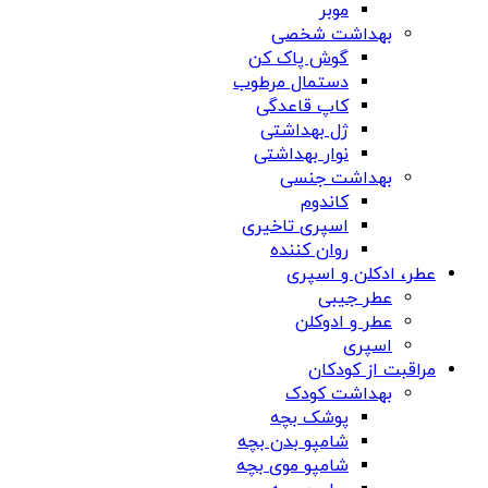
موبر
بهداشت شخصی
گوش پاک کن
دستمال مرطوب
کاپ قاعدگی
ژل بهداشتی
نوار بهداشتی
بهداشت جنسی
کاندوم
اسپری تاخیری
روان کننده
عطر، ادکلن و اسپری
عطر جیبی
عطر و ادوکلن
اسپری
مراقبت از کودکان
بهداشت کودک
پوشک بچه
شامپو بدن بچه
شامپو موی بچه