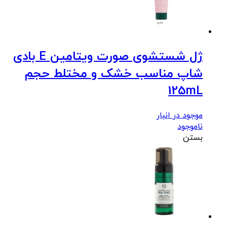
ژل شستشوی صورت ویتامین E بادی
شاپ مناسب خشک و مختلط حجم
125mL
موجود در انبار
ناموجود
بستن