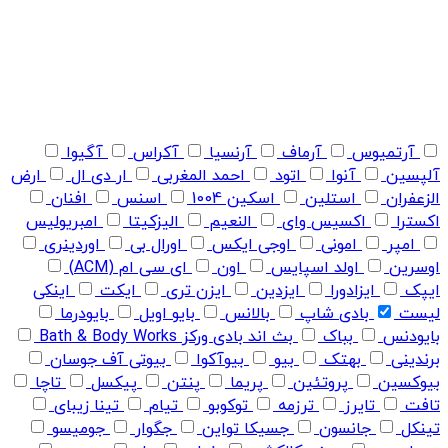
آرتمیوس
آرماف
آرنسیا
آکراس
آگیوا
آلپسین
آنوا
اتود
احمد المغربی
ار دی ال
ارض
الزعفران
استلین
اسکین 1004
اسنس
افنان
اکسترا
اکسیس وای
النعیم
الیزکیتا
امبریولیس
امپر
امونی
اوجی ایکس
اورال بی
اوردینری
اوسرین
اولد اسپایس
اون
ای سی ام (ACM)
ایپک
ایزادورا
ایزدین
ایزن تری
ایکت
اینکی
لیست
بادی شاپ
بالانس
بایو اویل
بایودرما
بایودنس
بباک
بث اند بادی ورکز Bath & Body Works
برندینی
بهتک
بیو
بیوآکوا
بیوتی آف جوسان
بیوکسین
پروتئین
پریما
پنتن
پیکسل
تاچا
تافت
تایرز
ترزمه
توکوبو
تیام
تینا زیبای
تینکل
جانسون
جسیکا تواین
جگوار
جومیسو