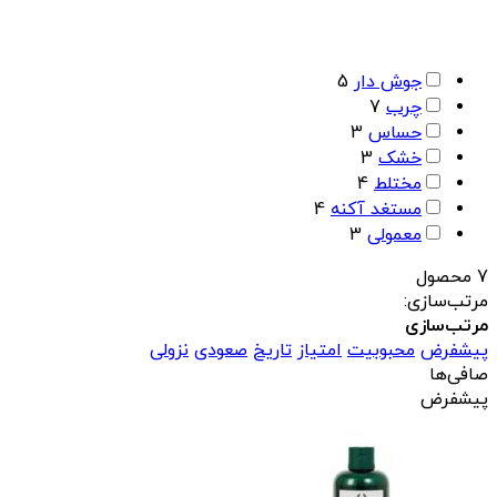
جوش دار
5
چرب
7
حساس
3
خشک
3
مختلط
4
مستغد آکنه
4
معمولی
3
7 محصول
مرتب‌سازی:
مرتب‌سازی
پیشفرض
محبوبیت
امتیاز
تاریخ
صعودی
نزولی
صافی‌ها
پیشفرض