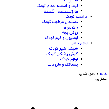
صابون بچه
لیف و اسفنج حمام کودک
مایع ضدعفونی کننده
مراقبت کودک
دستمال مرطوب کودک
پودر بچه
روغن بچه
لوسیون و کرم کودک
لوازم جانبی
شیشه شیر کودک
گوش پاک‌کن کودک
لوازم کودک
پستانک و ملزومات
خانه
»
بادی شاپ
صافی‌ها