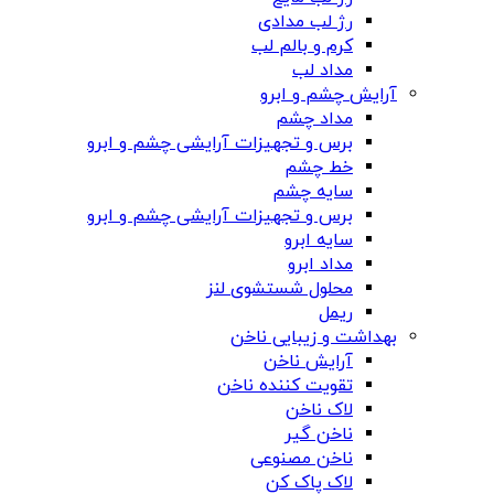
رژ لب مدادی
کرم و بالم لب
مداد لب
آرایش چشم و ابرو
مداد چشم
برس و تجهیزات آرایشی چشم و ابرو
خط چشم
سایه چشم
برس و تجهیزات آرایشی چشم و ابرو
سایه ابرو
مداد ابرو
محلول شستشوی لنز
ریمل
بهداشت و زیبایی ناخن
آرایش ناخن
تقویت کننده ناخن
لاک ناخن
ناخن گیر
ناخن مصنوعی
لاک پاک کن