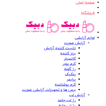
صفحه اصلی
فروشگاه
لوازم آرایشی
آرایش صورت
تثبیت کننده آرایش
برنز کننده
کانسیلر
کرم پودر
رژ گونه
پنکیک
پرایمر
کرم پوشاننده
برس ها و تجهیزات آرایشی صورت
آرایش لب
رژ لب جامد
رژ لب مایع