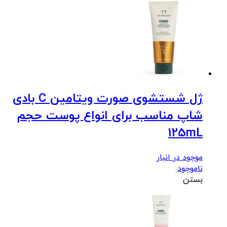
ژل شستشوی صورت ویتامین C بادی
شاپ مناسب برای انواع پوست حجم
125mL
موجود در انبار
ناموجود
بستن