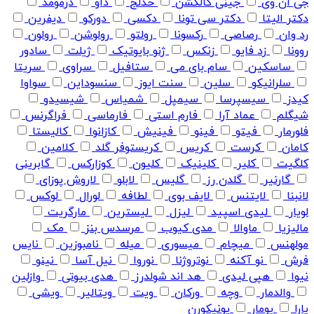
جی ان وی
جینی کالکشن
خدلج
داو
درمومد
دکتر الیتا
دکتر سی تونا
دکسی
دورکو
دیفرین
رد وان
رصاصی
رکسونا
رولتو
رولوشن
رولون
روونا
زد فایو
زنکس
ژنو بایوتیک
ژیلت
سادور
ساسکین
سام بای می
ستافیل
سراوی
سریتا
سلرانیکو
سلین
سنت ایوز
سنسوداین
سواوا
کیدز
سیسپرسا
سیمپل
شمیاس
شیسیدو
شیگلم
عماد آرا
فارم استی
فارماسی
فراگرنس
فلورمار
فیتو
فینو
فینیش
کازانوا
کالیستا
کامان
کرست
کریس
کریستوفر گلد
کلامین
کلگیت
کلیر
کلینیک
کلیون
کوزارکس
گابرینی
گارنیر
گلدن رز
گلیس
لابلو
لاروش پوزای
لانبنا
لایتنس
لایف بوی
لطافه
لورال
لوکس
لویار
لیدی اسپید
لیزل
لیسترین
مارگریت
مالیزیا
ماوالا
مدی کیوب
مرسدس بنز
مک
مولهنس
میچام
میسوری
میله
نامبوزین
نایس
فرش
نو آکنه
نوتروژنا
نوروا
نیل آسا
نینو
نیوا
هپی لیدی
هد اند شولدرز
هدی بیوتی
وازلین
والدمار
وچه
ورکان
ویت
ویتالیر
ویشی
یارا
یومار
یونیکورن