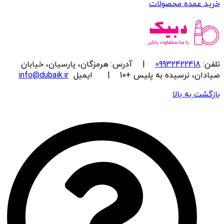
خرید عمده محصولات
تلفن:
09932422418
| آدرس: هرمزگان، پارسیان، خیابان
صیادان، نرسیده به پلیس +10 | ایمیل
info@dubaik.ir
بازگشت به بالا