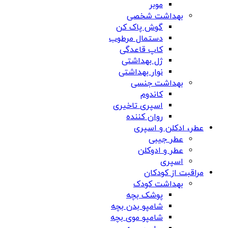
موبر
بهداشت شخصی
گوش پاک کن
دستمال مرطوب
کاپ قاعدگی
ژل بهداشتی
نوار بهداشتی
بهداشت جنسی
کاندوم
اسپری تاخیری
روان کننده
عطر، ادکلن و اسپری
عطر جیبی
عطر و ادوکلن
اسپری
مراقبت از کودکان
بهداشت کودک
پوشک بچه
شامپو بدن بچه
شامپو موی بچه