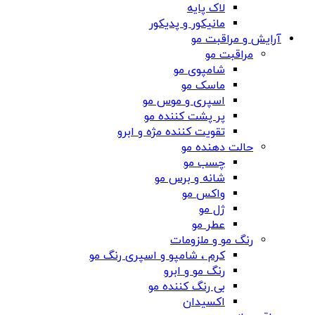
لاک پایه
مانیکور و پدیکور
آرایش و مراقبت مو
مراقبت مو
شامپوی مو
ماسک مو
اسپری و موس مو
پر پشت کننده مو
تقویت کننده مژه و ابرو
حالت دهنده مو
چسب مو
شانه‌ و برس مو
واکس مو
ژل مو
عطر مو
رنگ مو و ملزومات
کرم ، شامپو و اسپری رنگ مو
رنگ مو و ابرو
بی رنگ کننده مو
اکسیدان