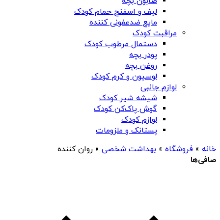
صابون بچه
لیف و اسفنج حمام کودک
مایع ضدعفونی کننده
مراقبت کودک
دستمال مرطوب کودک
پودر بچه
روغن بچه
لوسیون و کرم کودک
لوازم جانبی
شیشه شیر کودک
گوش پاک‌کن کودک
لوازم کودک
پستانک و ملزومات
خانه
»
فروشگاه
»
بهداشت شخصی
»
روان کننده
صافی‌ها