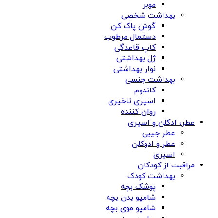
موبر
بهداشت شخصی
گوش پاک کن
دستمال مرطوب
کاپ قاعدگی
ژل بهداشتی
نوار بهداشتی
بهداشت جنسی
کاندوم
اسپری تاخیری
روان کننده
عطر، ادکلن و اسپری
عطر جیبی
عطر و ادوکلن
اسپری
مراقبت از کودکان
بهداشت کودک
پوشک بچه
شامپو بدن بچه
شامپو موی بچه