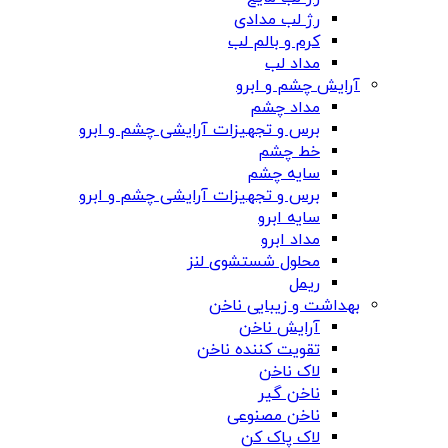
رژ لب مدادی
کرم و بالم لب
مداد لب
آرایش چشم و ابرو
مداد چشم
برس و تجهیزات آرایشی چشم و ابرو
خط چشم
سایه چشم
برس و تجهیزات آرایشی چشم و ابرو
سایه ابرو
مداد ابرو
محلول شستشوی لنز
ریمل
بهداشت و زیبایی ناخن
آرایش ناخن
تقویت کننده ناخن
لاک ناخن
ناخن گیر
ناخن مصنوعی
لاک پاک کن