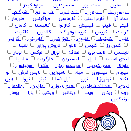
سلین
سنت ایوز
سنسوداین
سواوا کیدز
سیسپرسا
سیمپل
شمیاس
شیسیدو
شیگلم
عماد آرا
فارم استی
فارماسی
فراگرنس
فلورمار
فیتو
فینو
فینیش
کازانوا
کالیستا
کامان
کرست
کریس
کریستوفر گلد
کلامین
کلگیت
کلیر
کلینیک
کلیون
کوزارکس
گابرینی
گارنیر
گلدن رز
گلیس
لابلو
لاروش پوزای
لانبنا
لایتنس
لایف بوی
لطافه
لورال
لوکس
لویار
لیدی اسپید
لیزل
لیسترین
مارگریت
مالیزیا
ماوالا
مدی کیوب
مرسدس بنز
مک
مولهنس
میچام
میسوری
میله
نامبوزین
نایس فرش
نو
آکنه
نوتروژنا
نوروا
نیل آسا
نینو
نیوا
هپی
لیدی
هد اند شولدرز
هدی بیوتی
وازلین
والدمار
وچه
ورکان
ویت
ویتالیر
ویشی
یارا
یومار
یونیکورن