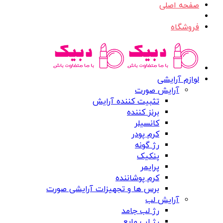
صفحه اصلی
فروشگاه
لوازم آرایشی
آرایش صورت
تثبیت کننده آرایش
برنز کننده
کانسیلر
کرم پودر
رژ گونه
پنکیک
پرایمر
کرم پوشاننده
برس ها و تجهیزات آرایشی صورت
آرایش لب
رژ لب جامد
رژ لب مایع