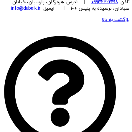
تلفن:
09932422418
| آدرس: هرمزگان، پارسیان، خیابان
صیادان، نرسیده به پلیس +10 | ایمیل
info@dubaik.ir
بازگشت به بالا