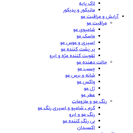
لاک پایه
مانیکور و پدیکور
آرایش و مراقبت مو
مراقبت مو
شامپوی مو
ماسک مو
اسپری و موس مو
پر پشت کننده مو
تقویت کننده مژه و ابرو
حالت دهنده مو
چسب مو
شانه‌ و برس مو
واکس مو
ژل مو
عطر مو
رنگ مو و ملزومات
کرم ، شامپو و اسپری رنگ مو
رنگ مو و ابرو
بی رنگ کننده مو
اکسیدان