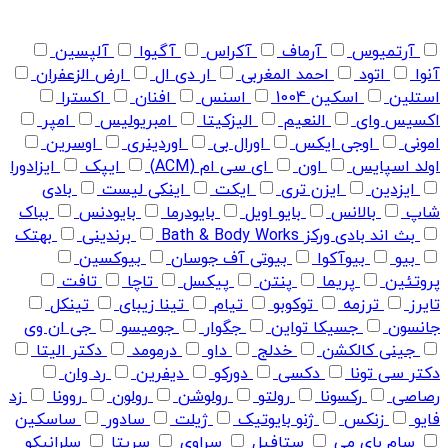
آرتمیوس
آرماف
آکراس
آگیوا
آلپسین
آنوا
اتود
احمد المغربی
ار دی ال
ارض الزعفران
استلین
اسکین 1004
اسنس
افنان
اکسترا
اکسیس وای
النعیم
الیزکیتا
امبریولیس
امپر
امونی
اوجی ایکس
اورال بی
اوردینری
اوسرین
اولد اسپایس
اون
ای سی ام (ACM)
ایپک
ایزادورا
ایزدین
ایزن تری
ایکت
اینکی لیست
بادی
شاپ
بالانس
بایو اویل
بایودرما
بایودنس
بباک
بث اند بادی ورکز Bath & Body Works
برندینی
بهتک
بیو
بیوآکوا
بیوتی آف جوسان
بیوکسین
پروتئین
پریما
پنتن
پیکسل
تاچا
تافت
تایرز
ترزمه
توکوبو
تیام
تینا زیبای
تینکل
جانسون
جسیکا تواین
جگوار
جومیسو
جی ان وی
جینی کالکشن
خدلج
داو
درمومد
دکتر الیتا
دکتر سی تونا
دکسی
دورکو
دیفرین
رد وان
رصاصی
رکسونا
رولتو
رولوشن
رولون
روونا
زد
فایو
زنکس
ژنو بایوتیک
ژیلت
سادور
ساسکین
سام بای می
ستافیل
سراوی
سریتا
سلرانیکو