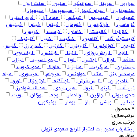
سراوی
سریتا
سلرانیکو
سلین
سنت ایوز
سنسوداین
سواوا کیدز
سیسپرسا
سیمپل
شمیاس
شیسیدو
شیگلم
عماد آرا
فارم استی
فارماسی
فراگرنس
فلورمار
فیتو
فینو
فینیش
کازانوا
کالیستا
کامان
کرست
کریس
کریستوفر گلد
کلامین
کلگیت
کلیر
کلینیک
کلیون
کوزارکس
گابرینی
گارنیر
گلدن رز
گلیس
لابلو
لاروش پوزای
لانبنا
لایتنس
لایف بوی
لطافه
لورال
لوکس
لویار
لیدی اسپید
لیزل
لیسترین
مارگریت
مالیزیا
ماوالا
مدی کیوب
مرسدس بنز
مک
مولهنس
میچام
میسوری
میله
نامبوزین
نایس فرش
نو آکنه
نوتروژنا
نوروا
نیل آسا
نینو
نیوا
هپی لیدی
هد اند شولدرز
هدی بیوتی
وازلین
والدمار
وچه
ورکان
ویت
ویتالیر
ویشی
یارا
یومار
یونیکورن
7 محصول
مرتب‌سازی:
مرتب‌سازی
پیشفرض
محبوبیت
امتیاز
تاریخ
صعودی
نزولی
صافی‌ها