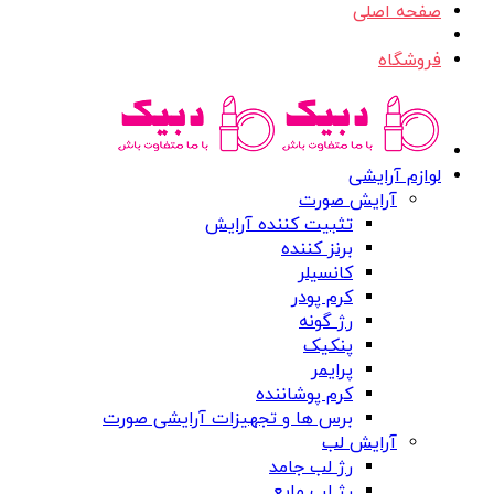
صفحه اصلی
فروشگاه
لوازم آرایشی
آرایش صورت
تثبیت کننده آرایش
برنز کننده
کانسیلر
کرم پودر
رژ گونه
پنکیک
پرایمر
کرم پوشاننده
برس ها و تجهیزات آرایشی صورت
آرایش لب
رژ لب جامد
رژ لب مایع