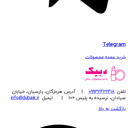
Telegram
خرید عمده محصولات
تلفن:
09932422418
| آدرس: هرمزگان، پارسیان، خیابان
صیادان، نرسیده به پلیس +10 | ایمیل
info@dubaik.ir
بازگشت به بالا