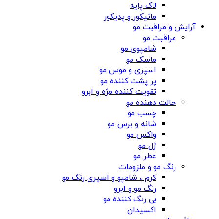
لاک پایه
مانیکور و پدیکور
آرایش و مراقبت مو
مراقبت مو
شامپوی مو
ماسک مو
اسپری و موس مو
پر پشت کننده مو
تقویت کننده مژه و ابرو
حالت دهنده مو
چسب مو
شانه‌ و برس مو
واکس مو
ژل مو
عطر مو
رنگ مو و ملزومات
کرم ، شامپو و اسپری رنگ مو
رنگ مو و ابرو
بی رنگ کننده مو
اکسیدان