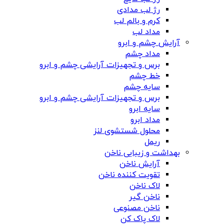
رژ لب مدادی
کرم و بالم لب
مداد لب
آرایش چشم و ابرو
مداد چشم
برس و تجهیزات آرایشی چشم و ابرو
خط چشم
سایه چشم
برس و تجهیزات آرایشی چشم و ابرو
سایه ابرو
مداد ابرو
محلول شستشوی لنز
ریمل
بهداشت و زیبایی ناخن
آرایش ناخن
تقویت کننده ناخن
لاک ناخن
ناخن گیر
ناخن مصنوعی
لاک پاک کن