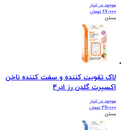
موجود در انبار
67٫000
تومان
بستن
لاک تقویت کننده و سفت کننده ناخن
اکسپرت گلدن رز 1در4
موجود در انبار
491٫000
تومان
بستن