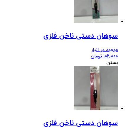
سوهان دستی ناخن فلزی
موجود در انبار
102٫000
تومان
بستن
سوهان دستی ناخن فلزی