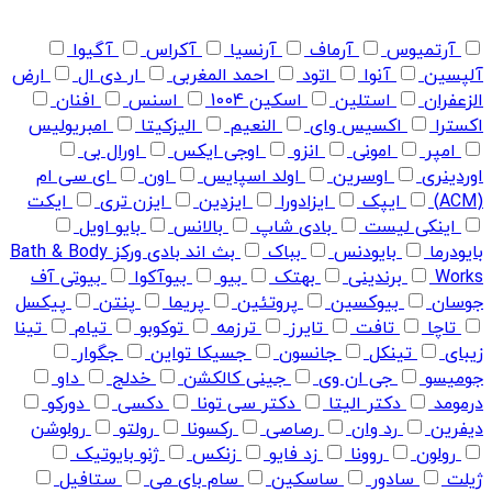
آرتمیوس
آرماف
آرنسیا
آکراس
آگیوا
آلپسین
آنوا
اتود
احمد المغربی
ار دی ال
ارض
الزعفران
استلین
اسکین 1004
اسنس
افنان
اکسترا
اکسیس وای
النعیم
الیزکیتا
امبریولیس
امپر
امونی
انزو
اوجی ایکس
اورال بی
اوردینری
اوسرین
اولد اسپایس
اون
ای سی ام
(ACM)
ایپک
ایزادورا
ایزدین
ایزن تری
ایکت
اینکی لیست
بادی شاپ
بالانس
بایو اویل
بایودرما
بایودنس
بباک
بث اند بادی ورکز Bath & Body
Works
برندینی
بهتک
بیو
بیوآکوا
بیوتی آف
جوسان
بیوکسین
پروتئین
پریما
پنتن
پیکسل
تاچا
تافت
تایرز
ترزمه
توکوبو
تیام
تینا
زیبای
تینکل
جانسون
جسیکا تواین
جگوار
جومیسو
جی ان وی
جینی کالکشن
خدلج
داو
درمومد
دکتر الیتا
دکتر سی تونا
دکسی
دورکو
دیفرین
رد وان
رصاصی
رکسونا
رولتو
رولوشن
رولون
روونا
زد فایو
زنکس
ژنو بایوتیک
ژیلت
سادور
ساسکین
سام بای می
ستافیل