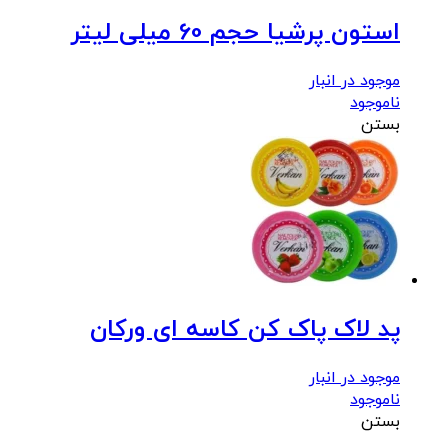
استون پرشیا حجم 60 میلی لیتر
موجود در انبار
ناموجود
بستن
پد لاک پاک کن کاسه ای ورکان
موجود در انبار
ناموجود
بستن