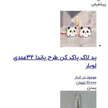
پیشفرض
پد لاک پاک کن طرح پاندا 32عددی
لویار
موجود در انبار
61٫000
تومان
بستن