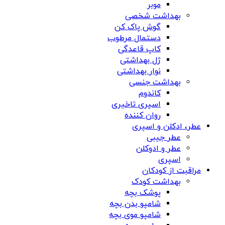
موبر
بهداشت شخصی
گوش پاک کن
دستمال مرطوب
کاپ قاعدگی
ژل بهداشتی
نوار بهداشتی
بهداشت جنسی
کاندوم
اسپری تاخیری
روان کننده
عطر، ادکلن و اسپری
عطر جیبی
عطر و ادوکلن
اسپری
مراقبت از کودکان
بهداشت کودک
پوشک بچه
شامپو بدن بچه
شامپو موی بچه