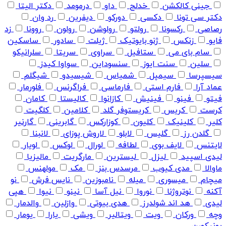
جینی کالکشن
خدلج
داو
درمومد
دکتر الیتا
دکتر سی تونا
دکسی
دورکو
دیفرین
رد وان
رصاصی
رکسونا
رولتو
رولوشن
رولون
روونا
زد
فایو
زنکس
ژنو بایوتیک
ژیلت
سادور
ساسکین
سام بای می
ستافیل
سراوی
سریتا
سلرانیکو
سلین
سنت ایوز
سنسوداین
سواوا کیدز
سیسپرسا
سیمپل
شمیاس
شیسیدو
شیگلم
عماد آرا
فارم استی
فارماسی
فراگرنس
فلورمار
فیتو
فینو
فینیش
کازانوا
کالیستا
کامان
کرست
کریس
کریستوفر گلد
کلامین
کلگیت
کلیر
کلینیک
کلیون
کوزارکس
گابرینی
گارنیر
گلدن رز
گلیس
لابلو
لاروش پوزای
لانبنا
لایتنس
لایف بوی
لطافه
لورال
لوکس
لویار
لیدی اسپید
لیزل
لیسترین
مارگریت
مالیزیا
ماوالا
مدی کیوب
مرسدس بنز
مک
مولهنس
میچام
میسوری
میله
نامبوزین
نایس فرش
نو
آکنه
نوتروژنا
نوروا
نیل آسا
نینو
نیوا
هپی
لیدی
هد اند شولدرز
هدی بیوتی
وازلین
والدمار
وچه
ورکان
ویت
ویتالیر
ویشی
یارا
یومار