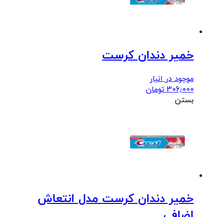
خمیر دندان کرست
موجود در انبار
306٫000
تومان
بستن
خمیر دندان کرست مدل انتعاش
اضافی