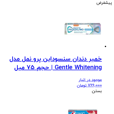
پیشفرض
خمیر دندان سنسوداین پرو نمل مدل
Gentle Whitening | حجم 75 میل
موجود در انبار
766٫000
تومان
بستن