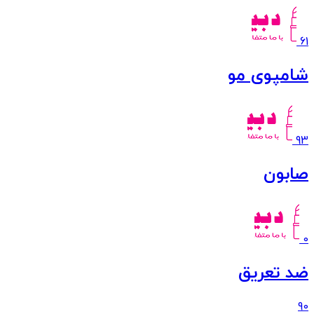
61
شامپوی مو
93
صابون
0
ضد تعریق
90