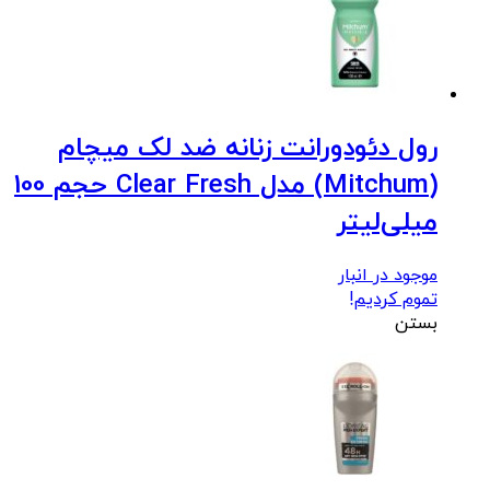
رول دئودورانت زنانه ضد لک میچام
(Mitchum) مدل Clear Fresh حجم 100
میلی‌لیتر
موجود در انبار
تموم کردیم!
بستن