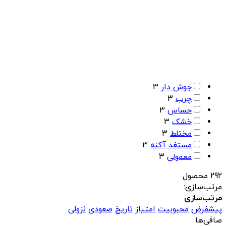
جوش دار
3
چرب
3
حساس
3
خشک
3
مختلط
3
مستغد آکنه
3
معمولی
3
292 محصول
مرتب‌سازی:
مرتب‌سازی
پیشفرض
محبوبیت
امتیاز
تاریخ
صعودی
نزولی
صافی‌ها