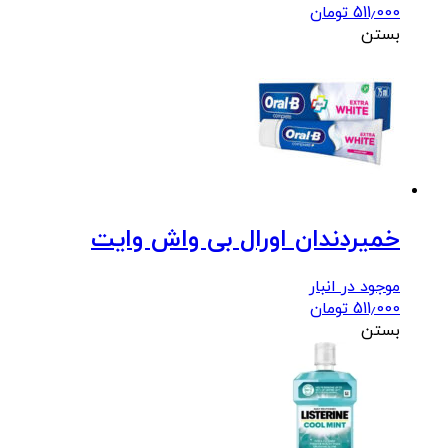
511٫000
تومان
بستن
خمیردندان اورال بی واش وایت
موجود در انبار
511٫000
تومان
بستن