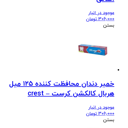
موجود در انبار
306٫000
تومان
بستن
خمیر دندان محافظت کننده ۱۲۵ میل
هربال کالکشن کرست – crest
موجود در انبار
306٫000
تومان
بستن