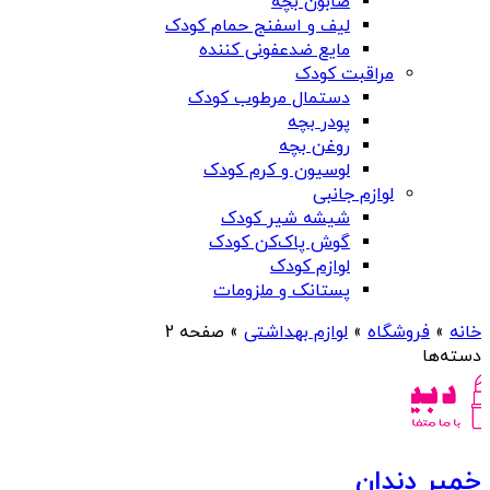
صابون بچه
لیف و اسفنج حمام کودک
مایع ضدعفونی کننده
مراقبت کودک
دستمال مرطوب کودک
پودر بچه
روغن بچه
لوسیون و کرم کودک
لوازم جانبی
شیشه شیر کودک
گوش پاک‌کن کودک
لوازم کودک
پستانک و ملزومات
خانه
»
فروشگاه
»
لوازم بهداشتی
»
صفحه 2
دسته‌ها
خمیر دندان