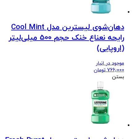
دهان‌شوی لیسترین مدل Cool Mint
رایحه نعناع خنک حجم 500 میلی‌لیتر
(اروپایی)
موجود در انبار
766٫000
تومان
بستن