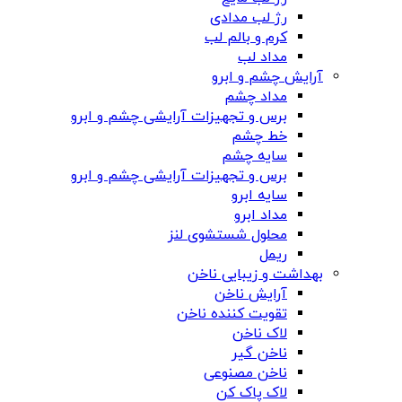
رژ لب مدادی
کرم و بالم لب
مداد لب
آرایش چشم و ابرو
مداد چشم
برس و تجهیزات آرایشی چشم و ابرو
خط چشم
سایه چشم
برس و تجهیزات آرایشی چشم و ابرو
سایه ابرو
مداد ابرو
محلول شستشوی لنز
ریمل
بهداشت و زیبایی ناخن
آرایش ناخن
تقویت کننده ناخن
لاک ناخن
ناخن گیر
ناخن مصنوعی
لاک پاک کن