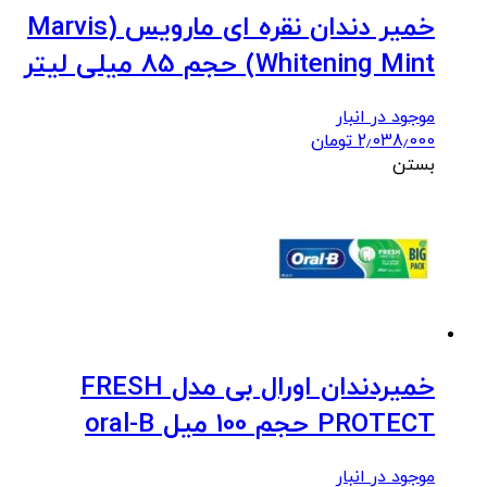
خمیر دندان نقره ای مارویس (Marvis
Whitening Mint) حجم 85 میلی لیتر
موجود در انبار
2٫038٫000
تومان
بستن
خمیردندان اورال بی مدل FRESH
PROTECT حجم 100 میل oral-B
موجود در انبار