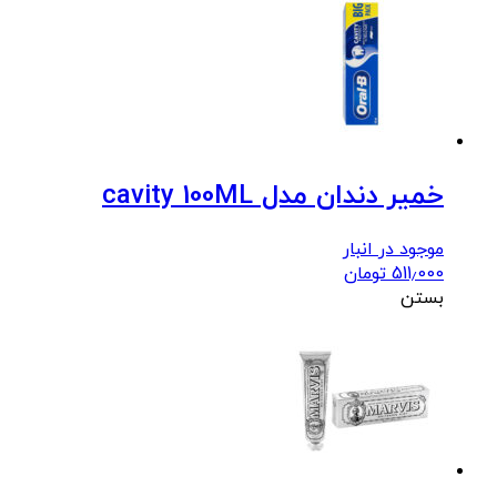
خمیر دندان مدل cavity 100ML
موجود در انبار
511٫000
تومان
بستن