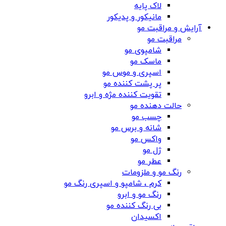
لاک پایه
مانیکور و پدیکور
آرایش و مراقبت مو
مراقبت مو
شامپوی مو
ماسک مو
اسپری و موس مو
پر پشت کننده مو
تقویت کننده مژه و ابرو
حالت دهنده مو
چسب مو
شانه‌ و برس مو
واکس مو
ژل مو
عطر مو
رنگ مو و ملزومات
کرم ، شامپو و اسپری رنگ مو
رنگ مو و ابرو
بی رنگ کننده مو
اکسیدان