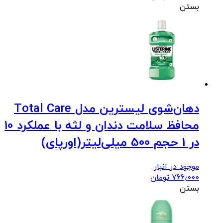
بستن
دهان‌شوی لیسترین مدل Total Care
محافظ سلامت دندان و لثه با عملکرد 10
در 1 حجم 500 میلی‌لیتر(اورپای)
موجود در انبار
766٫000
تومان
بستن