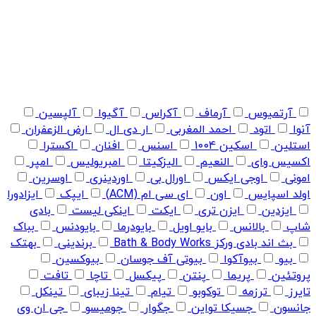
آرتمیوس
آرماف
آکراس
آگیوا
آلپسین
آنوا
اتود
احمد المغربی
ار دی ال
ارض الزعفران
استلین
اسکین 1004
اسنس
افنان
اکسترا
اکسیس وای
النعیم
الیزکیتا
امبریولیس
امپر
امونی
اوجی ایکس
اورال بی
اوردینری
اوسرین
اولد اسپایس
اون
ای سی ام (ACM)
ایپک
ایزادورا
ایزدین
ایزن تری
ایکت
اینکی لیست
بادی
شاپ
بالانس
بایو اویل
بایودرما
بایودنس
بباک
بث اند بادی ورکز Bath & Body Works
برندینی
بهتک
بیو
بیوآکوا
بیوتی آف جوسان
بیوکسین
پروتئین
پریما
پنتن
پیکسل
تاچا
تافت
تایرز
ترزمه
توکوبو
تیام
تینا زیبای
تینکل
جانسون
جسیکا تواین
جگوار
جومیسو
جی ان وی