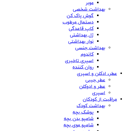
موبر
بهداشت شخصی
گوش پاک کن
دستمال مرطوب
کاپ قاعدگی
ژل بهداشتی
نوار بهداشتی
بهداشت جنسی
کاندوم
اسپری تاخیری
روان کننده
عطر، ادکلن و اسپری
عطر جیبی
عطر و ادوکلن
اسپری
مراقبت از کودکان
بهداشت کودک
پوشک بچه
شامپو بدن بچه
شامپو موی بچه