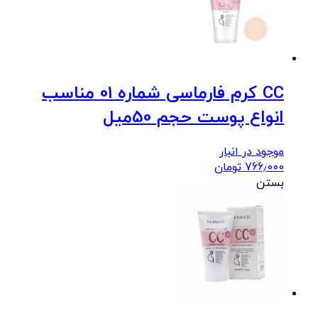
CC کرم فارماسی شماره 01 مناسب
انواع پوست حجم 50میل
موجود در انبار
766٫000
تومان
بستن