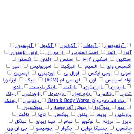
آرتمیوس
آرماف
آکراس
آگیوا
آلپسین
آنوا
اتود
احمد المغربی
ار دی ال
ارض الزعفران
استلین
اسکین 1004
اسنس
افنان
اکسترا
اکسیس وای
النعیم
الیزکیتا
امبریولیس
امپر
امونی
اوجی ایکس
اورال بی
اوردینری
اوسرین
اولد اسپایس
اون
ای سی ام (ACM)
ایپک
ایزادورا
ایزدین
ایزن تری
ایکت
اینکی لیست
بادی
شاپ
بالانس
بایو اویل
بایودرما
بایودنس
بباک
بث اند بادی ورکز Bath & Body Works
برندینی
بهتک
بیو
بیوآکوا
بیوتی آف جوسان
بیوکسین
پروتئین
پریما
پنتن
پیکسل
تاچا
تافت
تایرز
ترزمه
توکوبو
تیام
تینا زیبای
تینکل
جانسون
جسیکا تواین
جگوار
جومیسو
جی ان وی