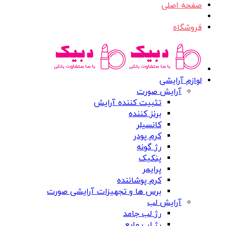
صفحه اصلی
فروشگاه
لوازم آرایشی
آرایش صورت
تثبیت کننده آرایش
برنز کننده
کانسیلر
کرم پودر
رژ گونه
پنکیک
پرایمر
کرم پوشاننده
برس ها و تجهیزات آرایشی صورت
آرایش لب
رژ لب جامد
رژ لب مایع