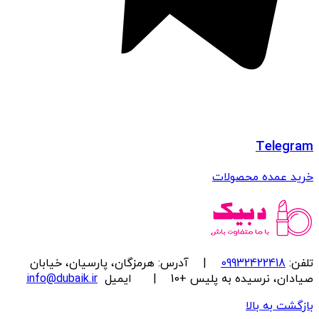
Telegram
خرید عمده محصولات
تلفن:
09932422418
| آدرس: هرمزگان، پارسیان، خیابان
صیادان، نرسیده به پلیس +10 | ایمیل
info@dubaik.ir
بازگشت به بالا