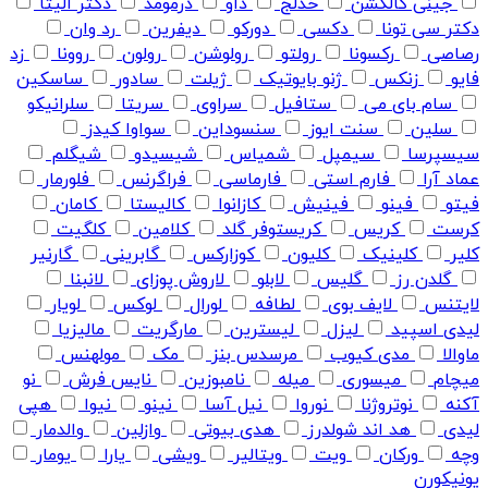
جینی کالکشن
خدلج
داو
درمومد
دکتر الیتا
دکتر سی تونا
دکسی
دورکو
دیفرین
رد وان
رصاصی
رکسونا
رولتو
رولوشن
رولون
روونا
زد
فایو
زنکس
ژنو بایوتیک
ژیلت
سادور
ساسکین
سام بای می
ستافیل
سراوی
سریتا
سلرانیکو
سلین
سنت ایوز
سنسوداین
سواوا کیدز
سیسپرسا
سیمپل
شمیاس
شیسیدو
شیگلم
عماد آرا
فارم استی
فارماسی
فراگرنس
فلورمار
فیتو
فینو
فینیش
کازانوا
کالیستا
کامان
کرست
کریس
کریستوفر گلد
کلامین
کلگیت
کلیر
کلینیک
کلیون
کوزارکس
گابرینی
گارنیر
گلدن رز
گلیس
لابلو
لاروش پوزای
لانبنا
لایتنس
لایف بوی
لطافه
لورال
لوکس
لویار
لیدی اسپید
لیزل
لیسترین
مارگریت
مالیزیا
ماوالا
مدی کیوب
مرسدس بنز
مک
مولهنس
میچام
میسوری
میله
نامبوزین
نایس فرش
نو
آکنه
نوتروژنا
نوروا
نیل آسا
نینو
نیوا
هپی
لیدی
هد اند شولدرز
هدی بیوتی
وازلین
والدمار
وچه
ورکان
ویت
ویتالیر
ویشی
یارا
یومار
یونیکورن