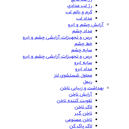
رژ لب مدادی
کرم و بالم لب
مداد لب
آرایش چشم و ابرو
مداد چشم
برس و تجهیزات آرایشی چشم و ابرو
خط چشم
سایه چشم
برس و تجهیزات آرایشی چشم و ابرو
سایه ابرو
مداد ابرو
محلول شستشوی لنز
ریمل
بهداشت و زیبایی ناخن
آرایش ناخن
تقویت کننده ناخن
لاک ناخن
ناخن گیر
ناخن مصنوعی
لاک پاک کن