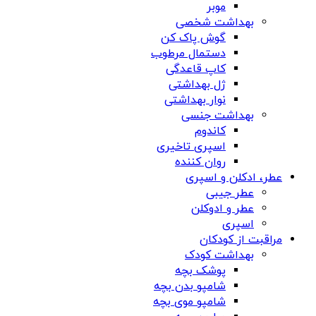
موبر
بهداشت شخصی
گوش پاک کن
دستمال مرطوب
کاپ قاعدگی
ژل بهداشتی
نوار بهداشتی
بهداشت جنسی
کاندوم
اسپری تاخیری
روان کننده
عطر، ادکلن و اسپری
عطر جیبی
عطر و ادوکلن
اسپری
مراقبت از کودکان
بهداشت کودک
پوشک بچه
شامپو بدن بچه
شامپو موی بچه