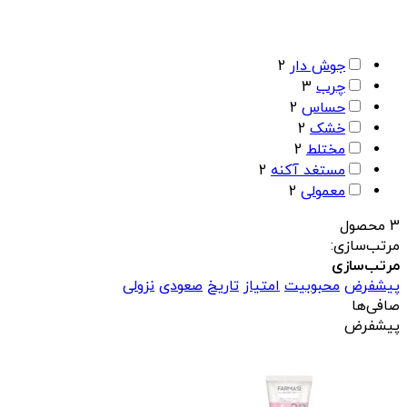
جوش دار
2
چرب
3
حساس
2
خشک
2
مختلط
2
مستغد آکنه
2
معمولی
2
3 محصول
مرتب‌سازی:
مرتب‌سازی
پیشفرض
محبوبیت
امتیاز
تاریخ
صعودی
نزولی
صافی‌ها
پیشفرض