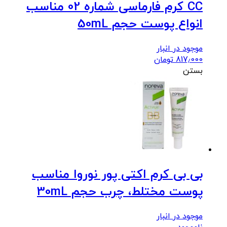
CC کرم فارماسی شماره 02 مناسب
انواع پوست حجم 50mL
موجود در انبار
817٫000
تومان
بستن
بی بی کرم اکتی پور نوروا مناسب
پوست مختلط، چرب حجم 30mL
موجود در انبار