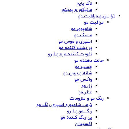
لاک پایه
مانیکور و پدیکور
آرایش و مراقبت مو
مراقبت مو
شامپوی مو
ماسک مو
اسپری و موس مو
پر پشت کننده مو
تقویت کننده مژه و ابرو
حالت دهنده مو
چسب مو
شانه‌ و برس مو
واکس مو
ژل مو
عطر مو
رنگ مو و ملزومات
کرم ، شامپو و اسپری رنگ مو
رنگ مو و ابرو
بی رنگ کننده مو
اکسیدان