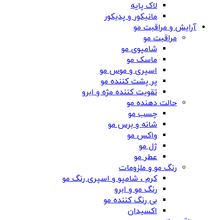
لاک پایه
مانیکور و پدیکور
آرایش و مراقبت مو
مراقبت مو
شامپوی مو
ماسک مو
اسپری و موس مو
پر پشت کننده مو
تقویت کننده مژه و ابرو
حالت دهنده مو
چسب مو
شانه‌ و برس مو
واکس مو
ژل مو
عطر مو
رنگ مو و ملزومات
کرم ، شامپو و اسپری رنگ مو
رنگ مو و ابرو
بی رنگ کننده مو
اکسیدان