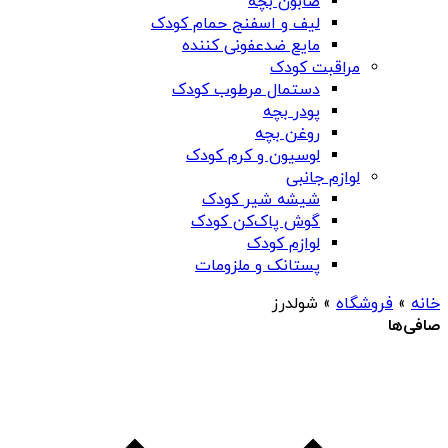
صابون بچه
لیف و اسفنج حمام کودک
مایع ضدعفونی کننده
مراقبت کودک
دستمال مرطوب کودک
پودر بچه
روغن بچه
لوسیون و کرم کودک
لوازم جانبی
شیشه شیر کودک
گوش پاک‌کن کودک
لوازم کودک
پستانک و ملزومات
خانه
»
فروشگاه
»
شولدرز
صافی‌ها