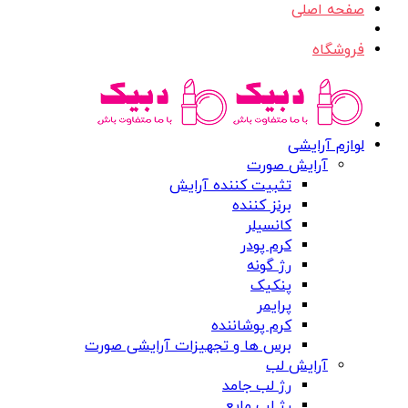
صفحه اصلی
فروشگاه
لوازم آرایشی
آرایش صورت
تثبیت کننده آرایش
برنز کننده
کانسیلر
کرم پودر
رژ گونه
پنکیک
پرایمر
کرم پوشاننده
برس ها و تجهیزات آرایشی صورت
آرایش لب
رژ لب جامد
رژ لب مایع