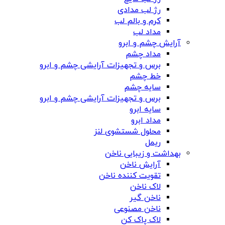
رژ لب مدادی
کرم و بالم لب
مداد لب
آرایش چشم و ابرو
مداد چشم
برس و تجهیزات آرایشی چشم و ابرو
خط چشم
سایه چشم
برس و تجهیزات آرایشی چشم و ابرو
سایه ابرو
مداد ابرو
محلول شستشوی لنز
ریمل
بهداشت و زیبایی ناخن
آرایش ناخن
تقویت کننده ناخن
لاک ناخن
ناخن گیر
ناخن مصنوعی
لاک پاک کن