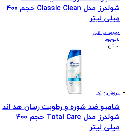
شولدرز مدل Classic Clean حجم 400
میلی لیتر
موجود در انبار
ناموجود
بستن
فروش ویژه
شامپو ضد شوره و رطوبت رسان هد اند
شولدرز مدل Total Care حجم 400
میلی لیتر