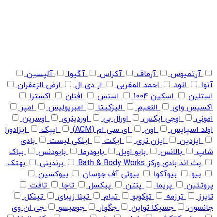
آرتمیوس
آرماف
آکراس
آگیوا
آلپسین
آنوا
اتود
احمد المغربی
ار دی ال
ارض الزعفران
استلین
اسکین 1004
اسنس
افنان
اکسترا
اکسیس وای
النعیم
الیزکیتا
امبریولیس
امپر
امونی
اوجی ایکس
اورال بی
اوردینری
اوسرین
اولد اسپایس
اون
ای سی ام (ACM)
ایپک
ایزادورا
ایزدین
ایزن تری
ایکت
اینکی لیست
بادی
شاپ
بالانس
بایو اویل
بایودرما
بایودنس
بباک
بث اند بادی ورکز Bath & Body Works
برندینی
بهتک
بیو
بیوآکوا
بیوتی آف جوسان
بیوکسین
پروتئین
پریما
پنتن
پیکسل
تاچا
تافت
تایرز
ترزمه
توکوبو
تیام
تینا زیبای
تینکل
جانسون
جسیکا تواین
جگوار
جومیسو
جی ان وی