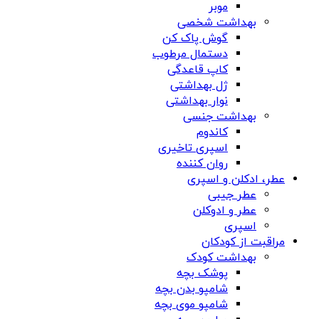
موبر
بهداشت شخصی
گوش پاک کن
دستمال مرطوب
کاپ قاعدگی
ژل بهداشتی
نوار بهداشتی
بهداشت جنسی
کاندوم
اسپری تاخیری
روان کننده
عطر، ادکلن و اسپری
عطر جیبی
عطر و ادوکلن
اسپری
مراقبت از کودکان
بهداشت کودک
پوشک بچه
شامپو بدن بچه
شامپو موی بچه