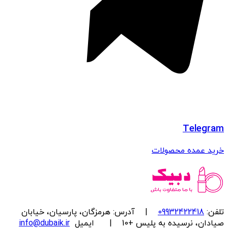
Telegram
خرید عمده محصولات
تلفن:
09932422418
| آدرس: هرمزگان، پارسیان، خیابان
صیادان، نرسیده به پلیس +10 | ایمیل
info@dubaik.ir