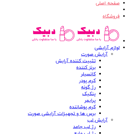
صفحه اصلی
فروشگاه
لوازم آرایشی
آرایش صورت
تثبیت کننده آرایش
برنز کننده
کانسیلر
کرم پودر
رژ گونه
پنکیک
پرایمر
کرم پوشاننده
برس ها و تجهیزات آرایشی صورت
آرایش لب
رژ لب جامد
رژ لب مایع