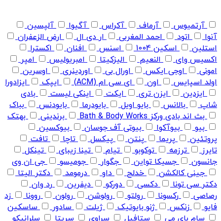
آرتمیوس
آرماف
آکراس
آگیوا
آلپسین
آنوا
اتود
احمد المغربی
ار دی ال
ارض الزعفران
استلین
اسکین 1004
اسنس
افنان
اکسترا
اکسیس وای
النعیم
الیزکیتا
امبریولیس
امپر
امونی
اوجی ایکس
اورال بی
اوردینری
اوسرین
اولد اسپایس
اون
ای سی ام (ACM)
ایپک
ایزادورا
ایزدین
ایزن تری
ایکت
اینکی لیست
بادی
شاپ
بالانس
بایو اویل
بایودرما
بایودنس
بباک
بث اند بادی ورکز Bath & Body Works
برندینی
بهتک
بیو
بیوآکوا
بیوتی آف جوسان
بیوکسین
پروتئین
پریما
پنتن
پیکسل
تاچا
تافت
تایرز
ترزمه
توکوبو
تیام
تینا زیبای
تینکل
جانسون
جسیکا تواین
جگوار
جومیسو
جی ان وی
جینی کالکشن
خدلج
داو
درمومد
دکتر الیتا
دکتر سی تونا
دکسی
دورکو
دیفرین
رد وان
رصاصی
رکسونا
رولتو
رولوشن
رولون
روونا
زد
فایو
زنکس
ژنو بایوتیک
ژیلت
سادور
ساسکین
سام بای می
ستافیل
سراوی
سریتا
سلرانیکو