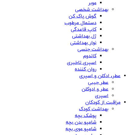
موبر
بهداشت شخصی
گوش پاک کن
دستمال مرطوب
کاپ قاعدگی
ژل بهداشتی
نوار بهداشتی
بهداشت جنسی
کاندوم
اسپری تاخیری
روان کننده
عطر، ادکلن و اسپری
عطر جیبی
عطر و ادوکلن
اسپری
مراقبت از کودکان
بهداشت کودک
پوشک بچه
شامپو بدن بچه
شامپو موی بچه