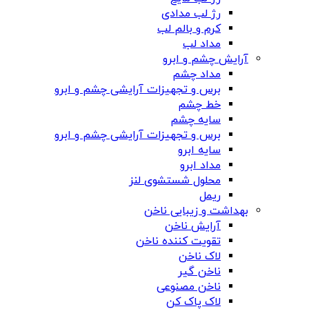
رژ لب مدادی
کرم و بالم لب
مداد لب
آرایش چشم و ابرو
مداد چشم
برس و تجهیزات آرایشی چشم و ابرو
خط چشم
سایه چشم
برس و تجهیزات آرایشی چشم و ابرو
سایه ابرو
مداد ابرو
محلول شستشوی لنز
ریمل
بهداشت و زیبایی ناخن
آرایش ناخن
تقویت کننده ناخن
لاک ناخن
ناخن گیر
ناخن مصنوعی
لاک پاک کن