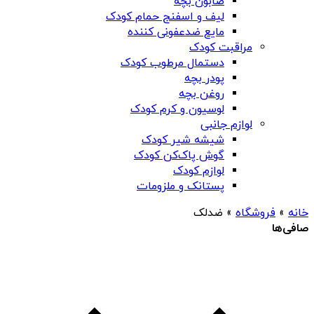
صابون بچه
لیف و اسفنج حمام کودک
مایع ضدعفونی کننده
مراقبت کودک
دستمال مرطوب کودک
پودر بچه
روغن بچه
لوسیون و کرم کودک
لوازم جانبی
شیشه شیر کودک
گوش پاک‌کن کودک
لوازم کودک
پستانک و ملزومات
خانه
»
فروشگاه
»
ضدلک
صافی‌ها