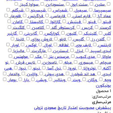
سلین
سنت ایوز
سنسوداین
سواوا کیدز
سیسپرسا
سیمپل
شمیاس
شیسیدو
شیگلم
عماد آرا
فارم استی
فارماسی
فراگرنس
فلورمار
فیتو
فینو
فینیش
کازانوا
کالیستا
کامان
کرست
کریس
کریستوفر گلد
کلامین
کلگیت
کلیر
کلینیک
کلیون
کوزارکس
گابرینی
گارنیر
گلدن رز
گلیس
لابلو
لاروش پوزای
لانبنا
لایتنس
لایف بوی
لطافه
لورال
لوکس
لویار
لیدی اسپید
لیزل
لیسترین
مارگریت
مالیزیا
ماوالا
مدی کیوب
مرسدس بنز
مک
مولهنس
میچام
میسوری
میله
نامبوزین
نایس فرش
نو
آکنه
نوتروژنا
نوروا
نیل آسا
نینو
نیوا
هپی
لیدی
هد اند شولدرز
هدی بیوتی
وازلین
والدمار
وچه
ورکان
ویت
ویتالیر
ویشی
یارا
یومار
یونیکورن
1 محصول
مرتب‌سازی:
مرتب‌سازی
پیشفرض
محبوبیت
امتیاز
تاریخ
صعودی
نزولی