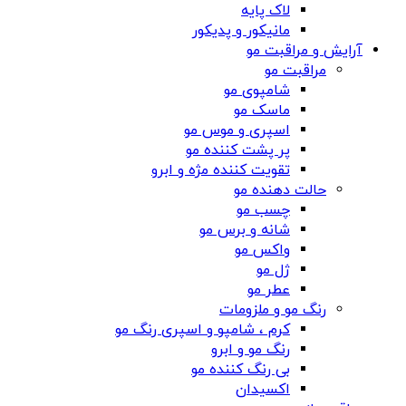
لاک پایه
مانیکور و پدیکور
آرایش و مراقبت مو
مراقبت مو
شامپوی مو
ماسک مو
اسپری و موس مو
پر پشت کننده مو
تقویت کننده مژه و ابرو
حالت دهنده مو
چسب مو
شانه‌ و برس مو
واکس مو
ژل مو
عطر مو
رنگ مو و ملزومات
کرم ، شامپو و اسپری رنگ مو
رنگ مو و ابرو
بی رنگ کننده مو
اکسیدان