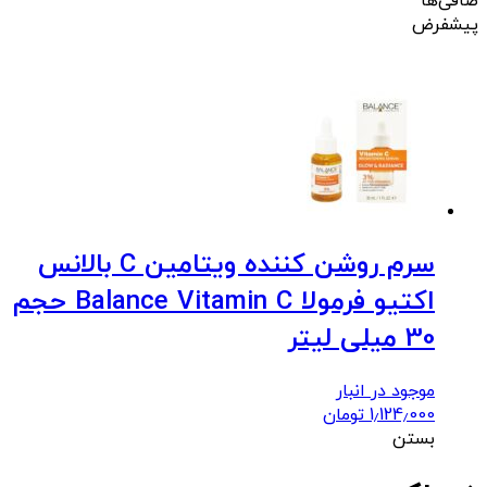
صافی‌ها
پیشفرض
سرم روشن کننده ویتامین C بالانس
اکتیو فرمولا Balance Vitamin C حجم
30 میلی لیتر
موجود در انبار
1٫124٫000
تومان
بستن