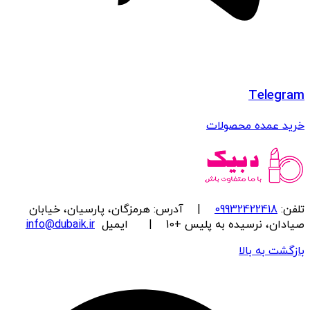
Telegram
خرید عمده محصولات
تلفن:
09932422418
| آدرس: هرمزگان، پارسیان، خیابان
صیادان، نرسیده به پلیس +10 | ایمیل
info@dubaik.ir
بازگشت به بالا