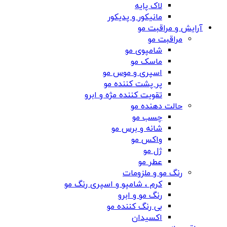
لاک پایه
مانیکور و پدیکور
آرایش و مراقبت مو
مراقبت مو
شامپوی مو
ماسک مو
اسپری و موس مو
پر پشت کننده مو
تقویت کننده مژه و ابرو
حالت دهنده مو
چسب مو
شانه‌ و برس مو
واکس مو
ژل مو
عطر مو
رنگ مو و ملزومات
کرم ، شامپو و اسپری رنگ مو
رنگ مو و ابرو
بی رنگ کننده مو
اکسیدان