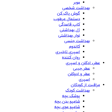
موبر
بهداشت شخصی
گوش پاک کن
دستمال مرطوب
کاپ قاعدگی
ژل بهداشتی
نوار بهداشتی
بهداشت جنسی
کاندوم
اسپری تاخیری
روان کننده
عطر، ادکلن و اسپری
عطر جیبی
عطر و ادوکلن
اسپری
مراقبت از کودکان
بهداشت کودک
پوشک بچه
شامپو بدن بچه
شامپو موی بچه