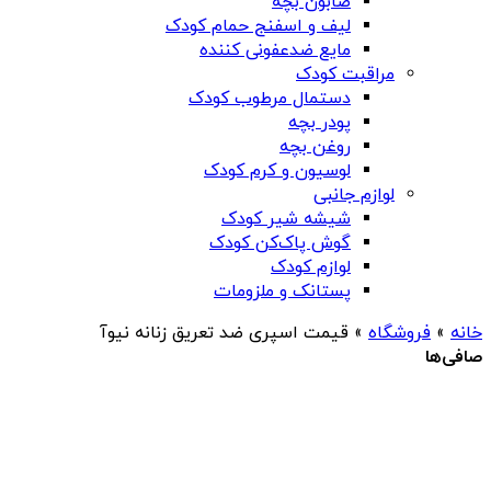
صابون بچه
لیف و اسفنج حمام کودک
مایع ضدعفونی کننده
مراقبت کودک
دستمال مرطوب کودک
پودر بچه
روغن بچه
لوسیون و کرم کودک
لوازم جانبی
شیشه شیر کودک
گوش پاک‌کن کودک
لوازم کودک
پستانک و ملزومات
خانه
»
فروشگاه
»
قیمت اسپری ضد تعریق زنانه نیوآ
صافی‌ها