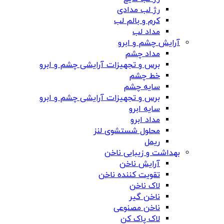
رژ لب مدادی
کرم و بالم لب
مداد لب
آرایش چشم و ابرو
مداد چشم
برس و تجهیزات آرایشی چشم و ابرو
خط چشم
سایه چشم
برس و تجهیزات آرایشی چشم و ابرو
سایه ابرو
مداد ابرو
محلول شستشوی لنز
ریمل
بهداشت و زیبایی ناخن
آرایش ناخن
تقویت کننده ناخن
لاک ناخن
ناخن گیر
ناخن مصنوعی
لاک پاک کن