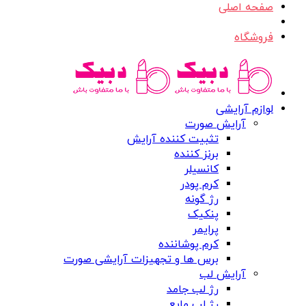
صفحه اصلی
فروشگاه
لوازم آرایشی
آرایش صورت
تثبیت کننده آرایش
برنز کننده
کانسیلر
کرم پودر
رژ گونه
پنکیک
پرایمر
کرم پوشاننده
برس ها و تجهیزات آرایشی صورت
آرایش لب
رژ لب جامد
رژ لب مایع