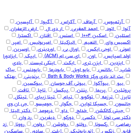
آرتمیوس
آرماف
آکراس
آگیوا
آلپسین
آنوا
اتود
احمد المغربی
ار دی ال
ارض الزعفران
استلین
اسکین 1004
اسنس
افنان
اکسترا
اکسیس وای
النعیم
الیزکیتا
امبریولیس
امپر
امونی
اوجی ایکس
اورال بی
اوردینری
اوسرین
اولد اسپایس
اون
ای سی ام (ACM)
ایپک
ایزادورا
ایزدین
ایزن تری
ایکت
اینکی لیست
بادی
شاپ
بالانس
بایو اویل
بایودرما
بایودنس
بباک
بث اند بادی ورکز Bath & Body Works
برندینی
بهتک
بیو
بیوآکوا
بیوتی آف جوسان
بیوکسین
پروتئین
پریما
پنتن
پیکسل
تاچا
تافت
تایرز
ترزمه
توکوبو
تیام
تینا زیبای
تینکل
جانسون
جسیکا تواین
جگوار
جومیسو
جی ان وی
جینی کالکشن
خدلج
داو
درمومد
دکتر الیتا
دکتر سی تونا
دکسی
دورکو
دیفرین
رد وان
رصاصی
رکسونا
رولتو
رولوشن
رولون
روونا
زد
فایو
زنکس
ژنو بایوتیک
ژیلت
سادور
ساسکین