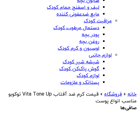
صابون بچه
لیف و اسفنج حمام کودک
مایع ضدعفونی کننده
مراقبت کودک
دستمال مرطوب کودک
پودر بچه
روغن بچه
لوسیون و کرم کودک
لوازم جانبی
شیشه شیر کودک
گوش پاک‌کن کودک
لوازم کودک
پستانک و ملزومات
خانه
»
فروشگاه
»
قیمت کرم ضد آفتاب Vita Tone Up توکوبو
مناسب انواع پوست
صافی‌ها