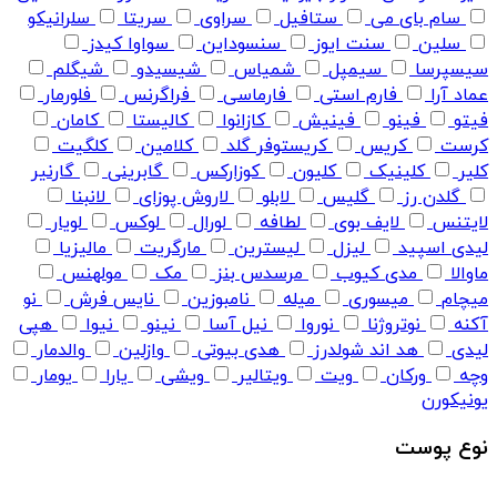
سام بای می
ستافیل
سراوی
سریتا
سلرانیکو
سلین
سنت ایوز
سنسوداین
سواوا کیدز
سیسپرسا
سیمپل
شمیاس
شیسیدو
شیگلم
عماد آرا
فارم استی
فارماسی
فراگرنس
فلورمار
فیتو
فینو
فینیش
کازانوا
کالیستا
کامان
کرست
کریس
کریستوفر گلد
کلامین
کلگیت
کلیر
کلینیک
کلیون
کوزارکس
گابرینی
گارنیر
گلدن رز
گلیس
لابلو
لاروش پوزای
لانبنا
لایتنس
لایف بوی
لطافه
لورال
لوکس
لویار
لیدی اسپید
لیزل
لیسترین
مارگریت
مالیزیا
ماوالا
مدی کیوب
مرسدس بنز
مک
مولهنس
میچام
میسوری
میله
نامبوزین
نایس فرش
نو
آکنه
نوتروژنا
نوروا
نیل آسا
نینو
نیوا
هپی
لیدی
هد اند شولدرز
هدی بیوتی
وازلین
والدمار
وچه
ورکان
ویت
ویتالیر
ویشی
یارا
یومار
یونیکورن
نوع پوست