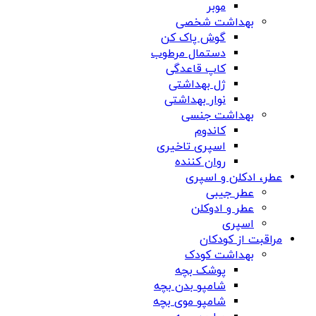
موبر
بهداشت شخصی
گوش پاک کن
دستمال مرطوب
کاپ قاعدگی
ژل بهداشتی
نوار بهداشتی
بهداشت جنسی
کاندوم
اسپری تاخیری
روان کننده
عطر، ادکلن و اسپری
عطر جیبی
عطر و ادوکلن
اسپری
مراقبت از کودکان
بهداشت کودک
پوشک بچه
شامپو بدن بچه
شامپو موی بچه