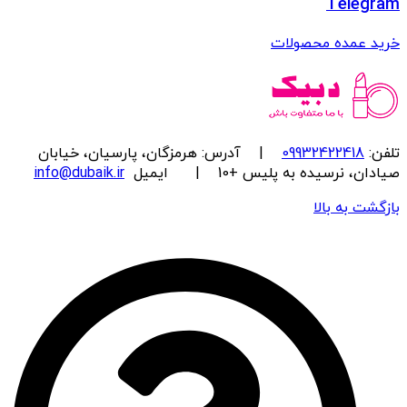
Telegram
خرید عمده محصولات
تلفن:
09932422418
| آدرس: هرمزگان، پارسیان، خیابان
صیادان، نرسیده به پلیس +10 | ایمیل
info@dubaik.ir
بازگشت به بالا