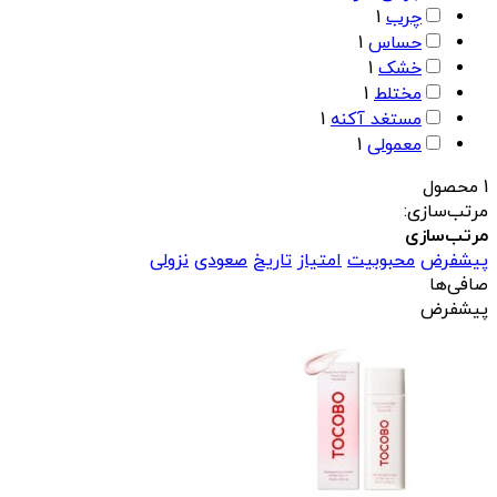
چرب
1
حساس
1
خشک
1
مختلط
1
مستغد آکنه
1
معمولی
1
1 محصول
مرتب‌سازی:
مرتب‌سازی
پیشفرض
محبوبیت
امتیاز
تاریخ
صعودی
نزولی
صافی‌ها
پیشفرض