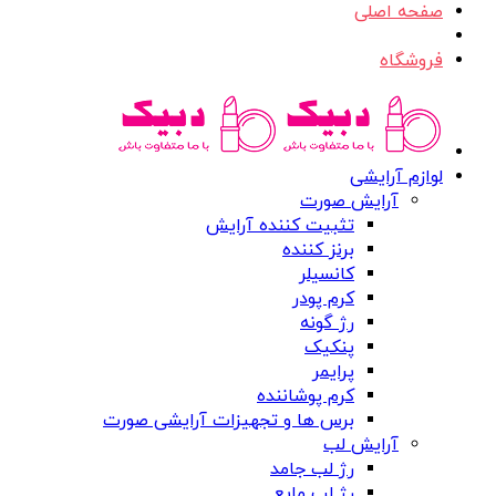
صفحه اصلی
فروشگاه
لوازم آرایشی
آرایش صورت
تثبیت کننده آرایش
برنز کننده
کانسیلر
کرم پودر
رژ گونه
پنکیک
پرایمر
کرم پوشاننده
برس ها و تجهیزات آرایشی صورت
آرایش لب
رژ لب جامد
رژ لب مایع