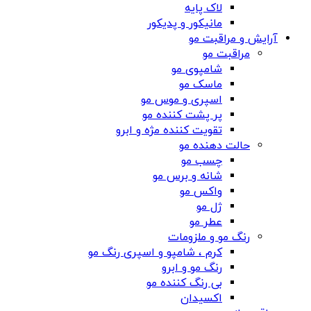
لاک پایه
مانیکور و پدیکور
آرایش و مراقبت مو
مراقبت مو
شامپوی مو
ماسک مو
اسپری و موس مو
پر پشت کننده مو
تقویت کننده مژه و ابرو
حالت دهنده مو
چسب مو
شانه‌ و برس مو
واکس مو
ژل مو
عطر مو
رنگ مو و ملزومات
کرم ، شامپو و اسپری رنگ مو
رنگ مو و ابرو
بی رنگ کننده مو
اکسیدان