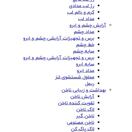
رژ لب مدادی
کرم و بالم لب
مداد لب
آرایش چشم و ابرو
مداد چشم
برس و تجهیزات آرایشی چشم و ابرو
خط چشم
سایه چشم
برس و تجهیزات آرایشی چشم و ابرو
سایه ابرو
مداد ابرو
محلول شستشوی لنز
ریمل
بهداشت و زیبایی ناخن
آرایش ناخن
تقویت کننده ناخن
لاک ناخن
ناخن گیر
ناخن مصنوعی
لاک پاک کن