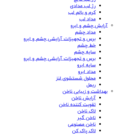
رژ لب مدادی
کرم و بالم لب
مداد لب
آرایش چشم و ابرو
مداد چشم
برس و تجهیزات آرایشی چشم و ابرو
خط چشم
سایه چشم
برس و تجهیزات آرایشی چشم و ابرو
سایه ابرو
مداد ابرو
محلول شستشوی لنز
ریمل
بهداشت و زیبایی ناخن
آرایش ناخن
تقویت کننده ناخن
لاک ناخن
ناخن گیر
ناخن مصنوعی
لاک پاک کن