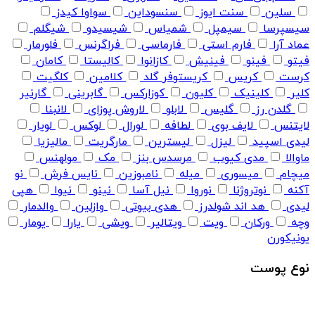
سلین
سنت ایوز
سنسوداین
سواوا کیدز
سیسپرسا
سیمپل
شمیاس
شیسیدو
شیگلم
عماد آرا
فارم استی
فارماسی
فراگرنس
فلورمار
فیتو
فینو
فینیش
کازانوا
کالیستا
کامان
کرست
کریس
کریستوفر گلد
کلامین
کلگیت
کلیر
کلینیک
کلیون
کوزارکس
گابرینی
گارنیر
گلدن رز
گلیس
لابلو
لاروش پوزای
لانبنا
لایتنس
لایف بوی
لطافه
لورال
لوکس
لویار
لیدی اسپید
لیزل
لیسترین
مارگریت
مالیزیا
ماوالا
مدی کیوب
مرسدس بنز
مک
مولهنس
میچام
میسوری
میله
نامبوزین
نایس فرش
نو
آکنه
نوتروژنا
نوروا
نیل آسا
نینو
نیوا
هپی
لیدی
هد اند شولدرز
هدی بیوتی
وازلین
والدمار
وچه
ورکان
ویت
ویتالیر
ویشی
یارا
یومار
یونیکورن
نوع پوست