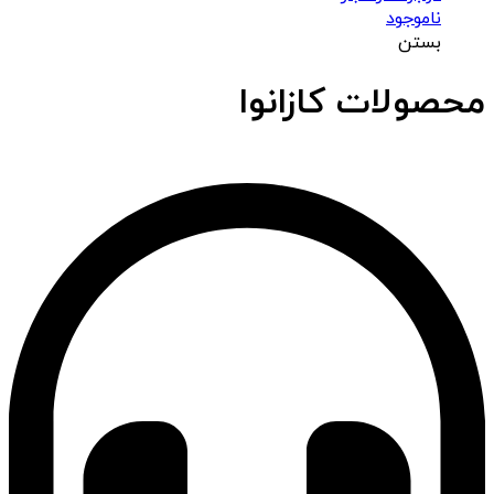
ناموجود
بستن
محصولات کازانوا