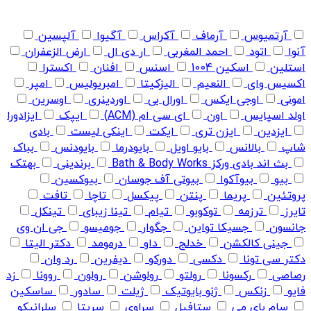
آرتمیوس
آرماف
آکراس
آگیوا
آلپسین
آنوا
اتود
احمد المغربی
ار دی ال
ارض الزعفران
استلین
اسکین 1004
اسنس
افنان
اکسترا
اکسیس وای
النعیم
الیزکیتا
امبریولیس
امپر
امونی
اوجی ایکس
اورال بی
اوردینری
اوسرین
اولد اسپایس
اون
ای سی ام (ACM)
ایپک
ایزادورا
ایزدین
ایزن تری
ایکت
اینکی لیست
بادی
شاپ
بالانس
بایو اویل
بایودرما
بایودنس
بباک
بث اند بادی ورکز Bath & Body Works
برندینی
بهتک
بیو
بیوآکوا
بیوتی آف جوسان
بیوکسین
پروتئین
پریما
پنتن
پیکسل
تاچا
تافت
تایرز
ترزمه
توکوبو
تیام
تینا زیبای
تینکل
جانسون
جسیکا تواین
جگوار
جومیسو
جی ان وی
جینی کالکشن
خدلج
داو
درمومد
دکتر الیتا
دکتر سی تونا
دکسی
دورکو
دیفرین
رد وان
رصاصی
رکسونا
رولتو
رولوشن
رولون
روونا
زد
فایو
زنکس
ژنو بایوتیک
ژیلت
سادور
ساسکین
سام بای می
ستافیل
سراوی
سریتا
سلرانیکو