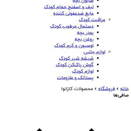
صابون بچه
لیف و اسفنج حمام کودک
مایع ضدعفونی کننده
مراقبت کودک
دستمال مرطوب کودک
پودر بچه
روغن بچه
لوسیون و کرم کودک
لوازم جانبی
شیشه شیر کودک
گوش پاک‌کن کودک
لوازم کودک
پستانک و ملزومات
خانه
»
فروشگاه
»
محصولات کازانوا
صافی‌ها