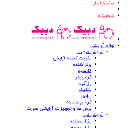
صفحه اصلی
فروشگاه
لوازم آرایشی
آرایش صورت
تثبیت کننده آرایش
برنز کننده
کانسیلر
کرم پودر
رژ گونه
پنکیک
پرایمر
کرم پوشاننده
برس ها و تجهیزات آرایشی صورت
آرایش لب
رژ لب جامد
رژ لب مایع