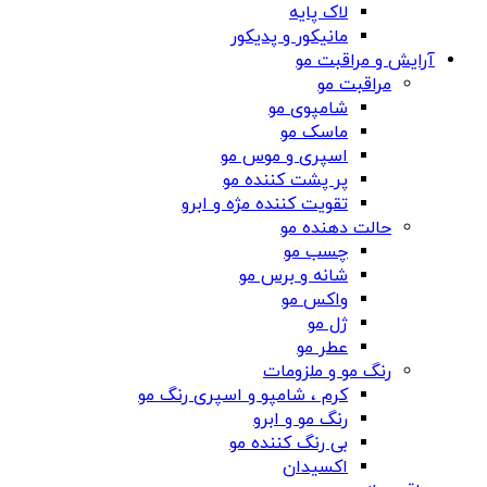
لاک پایه
مانیکور و پدیکور
آرایش و مراقبت مو
مراقبت مو
شامپوی مو
ماسک مو
اسپری و موس مو
پر پشت کننده مو
تقویت کننده مژه و ابرو
حالت دهنده مو
چسب مو
شانه‌ و برس مو
واکس مو
ژل مو
عطر مو
رنگ مو و ملزومات
کرم ، شامپو و اسپری رنگ مو
رنگ مو و ابرو
بی رنگ کننده مو
اکسیدان