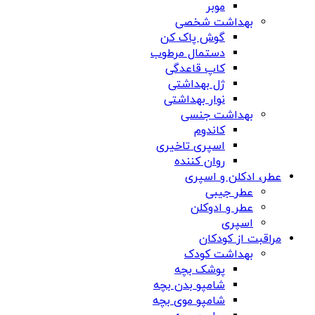
موبر
بهداشت شخصی
گوش پاک کن
دستمال مرطوب
کاپ قاعدگی
ژل بهداشتی
نوار بهداشتی
بهداشت جنسی
کاندوم
اسپری تاخیری
روان کننده
عطر، ادکلن و اسپری
عطر جیبی
عطر و ادوکلن
اسپری
مراقبت از کودکان
بهداشت کودک
پوشک بچه
شامپو بدن بچه
شامپو موی بچه