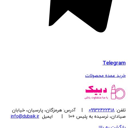
Telegram
خرید عمده محصولات
تلفن:
09932422418
| آدرس: هرمزگان، پارسیان، خیابان
صیادان، نرسیده به پلیس +10 | ایمیل
info@dubaik.ir
بازگشت به بالا