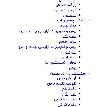
رژ لب مدادی
کرم و بالم لب
مداد لب
آرایش چشم و ابرو
مداد چشم
برس و تجهیزات آرایشی چشم و ابرو
خط چشم
سایه چشم
برس و تجهیزات آرایشی چشم و ابرو
سایه ابرو
مداد ابرو
محلول شستشوی لنز
ریمل
بهداشت و زیبایی ناخن
آرایش ناخن
تقویت کننده ناخن
لاک ناخن
ناخن گیر
ناخن مصنوعی
لاک پاک کن