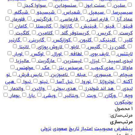
سلین
سنت ایوز
سنسوداین
سواوا کیدز
سیسپرسا
سیمپل
شمیاس
شیسیدو
شیگلم
عماد آرا
فارم استی
فارماسی
فراگرنس
فلورمار
فیتو
فینو
فینیش
کازانوا
کالیستا
کامان
کرست
کریس
کریستوفر گلد
کلامین
کلگیت
کلیر
کلینیک
کلیون
کوزارکس
گابرینی
گارنیر
گلدن رز
گلیس
لابلو
لاروش پوزای
لانبنا
لایتنس
لایف بوی
لطافه
لورال
لوکس
لویار
لیدی اسپید
لیزل
لیسترین
مارگریت
مالیزیا
ماوالا
مدی کیوب
مرسدس بنز
مک
مولهنس
میچام
میسوری
میله
نامبوزین
نایس فرش
نو
آکنه
نوتروژنا
نوروا
نیل آسا
نینو
نیوا
هپی
لیدی
هد اند شولدرز
هدی بیوتی
وازلین
والدمار
وچه
ورکان
ویت
ویتالیر
ویشی
یارا
یومار
یونیکورن
1 محصول
مرتب‌سازی:
مرتب‌سازی
پیشفرض
محبوبیت
امتیاز
تاریخ
صعودی
نزولی