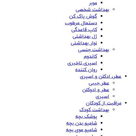
موبر
بهداشت شخصی
گوش پاک کن
دستمال مرطوب
کاپ قاعدگی
ژل بهداشتی
نوار بهداشتی
بهداشت جنسی
کاندوم
اسپری تاخیری
روان کننده
عطر، ادکلن و اسپری
عطر جیبی
عطر و ادوکلن
اسپری
مراقبت از کودکان
بهداشت کودک
پوشک بچه
شامپو بدن بچه
شامپو موی بچه