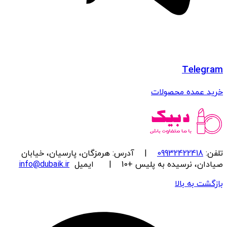
Telegram
خرید عمده محصولات
تلفن:
09932422418
| آدرس: هرمزگان، پارسیان، خیابان
صیادان، نرسیده به پلیس +10 | ایمیل
info@dubaik.ir
بازگشت به بالا