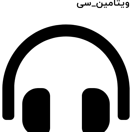
ویتامین_سی