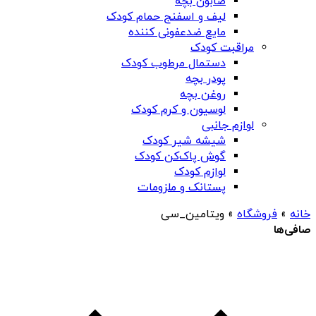
صابون بچه
لیف و اسفنج حمام کودک
مایع ضدعفونی کننده
مراقبت کودک
دستمال مرطوب کودک
پودر بچه
روغن بچه
لوسیون و کرم کودک
لوازم جانبی
شیشه شیر کودک
گوش پاک‌کن کودک
لوازم کودک
پستانک و ملزومات
خانه
»
فروشگاه
»
ویتامین_سی
صافی‌ها