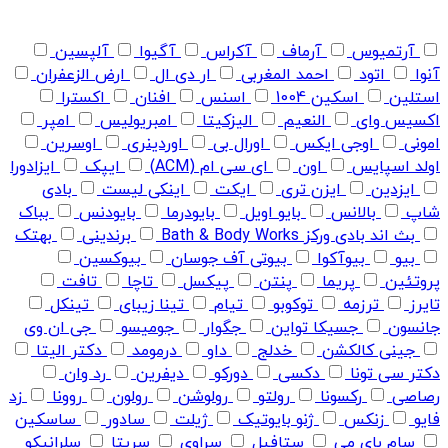
آرتمیوس
آرماف
آکراس
آگیوا
آلپسین
آنوا
اتود
احمد المغربی
ار دی ال
ارض الزعفران
استلین
اسکین 1004
اسنس
افنان
اکسترا
اکسیس وای
النعیم
الیزکیتا
امبریولیس
امپر
امونی
اوجی ایکس
اورال بی
اوردینری
اوسرین
اولد اسپایس
اون
ای سی ام (ACM)
ایپک
ایزادورا
ایزدین
ایزن تری
ایکت
اینکی لیست
بادی
شاپ
بالانس
بایو اویل
بایودرما
بایودنس
بباک
بث اند بادی ورکز Bath & Body Works
برندینی
بهتک
بیو
بیوآکوا
بیوتی آف جوسان
بیوکسین
پروتئین
پریما
پنتن
پیکسل
تاچا
تافت
تایرز
ترزمه
توکوبو
تیام
تینا زیبای
تینکل
جانسون
جسیکا تواین
جگوار
جومیسو
جی ان وی
جینی کالکشن
خدلج
داو
درمومد
دکتر الیتا
دکتر سی تونا
دکسی
دورکو
دیفرین
رد وان
رصاصی
رکسونا
رولتو
رولوشن
رولون
روونا
زد
فایو
زنکس
ژنو بایوتیک
ژیلت
سادور
ساسکین
سام بای می
ستافیل
سراوی
سریتا
سلرانیکو