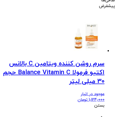
صافی‌ها
پیشفرض
سرم روشن کننده ویتامین C بالانس
اکتیو فرمولا Balance Vitamin C حجم
30 میلی لیتر
موجود در انبار
1٫124٫000
تومان
بستن