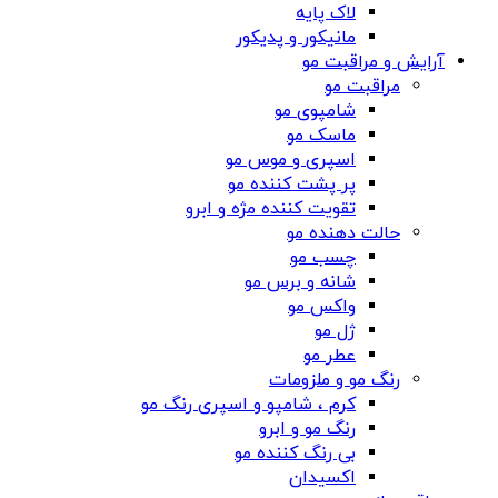
لاک پایه
مانیکور و پدیکور
آرایش و مراقبت مو
مراقبت مو
شامپوی مو
ماسک مو
اسپری و موس مو
پر پشت کننده مو
تقویت کننده مژه و ابرو
حالت دهنده مو
چسب مو
شانه‌ و برس مو
واکس مو
ژل مو
عطر مو
رنگ مو و ملزومات
کرم ، شامپو و اسپری رنگ مو
رنگ مو و ابرو
بی رنگ کننده مو
اکسیدان