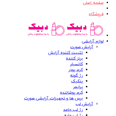
صفحه اصلی
فروشگاه
لوازم آرایشی
آرایش صورت
تثبیت کننده آرایش
برنز کننده
کانسیلر
کرم پودر
رژ گونه
پنکیک
پرایمر
کرم پوشاننده
برس ها و تجهیزات آرایشی صورت
آرایش لب
رژ لب جامد
رژ لب مایع