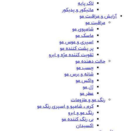
لاک پایه
مانیکور و پدیکور
آرایش و مراقبت مو
مراقبت مو
شامپوی مو
ماسک مو
اسپری و موس مو
پر پشت کننده مو
تقویت کننده مژه و ابرو
حالت دهنده مو
چسب مو
شانه‌ و برس مو
واکس مو
ژل مو
عطر مو
رنگ مو و ملزومات
کرم ، شامپو و اسپری رنگ مو
رنگ مو و ابرو
بی رنگ کننده مو
اکسیدان