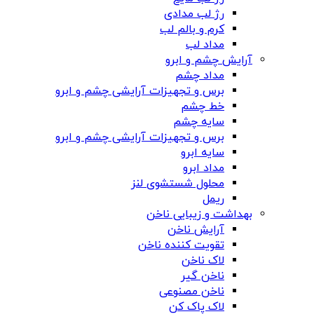
رژ لب مدادی
کرم و بالم لب
مداد لب
آرایش چشم و ابرو
مداد چشم
برس و تجهیزات آرایشی چشم و ابرو
خط چشم
سایه چشم
برس و تجهیزات آرایشی چشم و ابرو
سایه ابرو
مداد ابرو
محلول شستشوی لنز
ریمل
بهداشت و زیبایی ناخن
آرایش ناخن
تقویت کننده ناخن
لاک ناخن
ناخن گیر
ناخن مصنوعی
لاک پاک کن