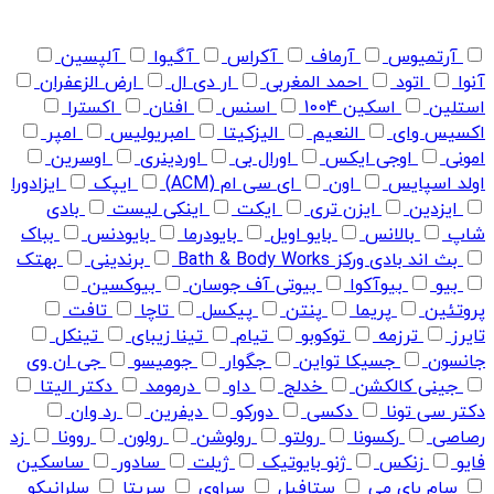
آرتمیوس
آرماف
آکراس
آگیوا
آلپسین
آنوا
اتود
احمد المغربی
ار دی ال
ارض الزعفران
استلین
اسکین 1004
اسنس
افنان
اکسترا
اکسیس وای
النعیم
الیزکیتا
امبریولیس
امپر
امونی
اوجی ایکس
اورال بی
اوردینری
اوسرین
اولد اسپایس
اون
ای سی ام (ACM)
ایپک
ایزادورا
ایزدین
ایزن تری
ایکت
اینکی لیست
بادی
شاپ
بالانس
بایو اویل
بایودرما
بایودنس
بباک
بث اند بادی ورکز Bath & Body Works
برندینی
بهتک
بیو
بیوآکوا
بیوتی آف جوسان
بیوکسین
پروتئین
پریما
پنتن
پیکسل
تاچا
تافت
تایرز
ترزمه
توکوبو
تیام
تینا زیبای
تینکل
جانسون
جسیکا تواین
جگوار
جومیسو
جی ان وی
جینی کالکشن
خدلج
داو
درمومد
دکتر الیتا
دکتر سی تونا
دکسی
دورکو
دیفرین
رد وان
رصاصی
رکسونا
رولتو
رولوشن
رولون
روونا
زد
فایو
زنکس
ژنو بایوتیک
ژیلت
سادور
ساسکین
سام بای می
ستافیل
سراوی
سریتا
سلرانیکو