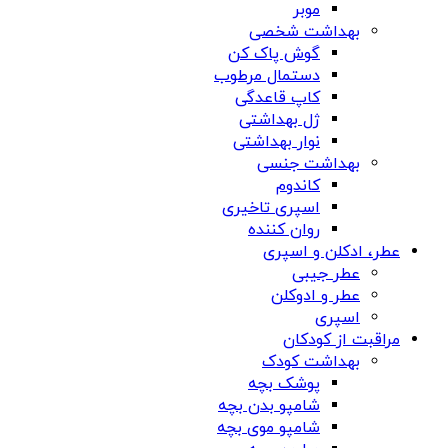
موبر
بهداشت شخصی
گوش پاک کن
دستمال مرطوب
کاپ قاعدگی
ژل بهداشتی
نوار بهداشتی
بهداشت جنسی
کاندوم
اسپری تاخیری
روان کننده
عطر، ادکلن و اسپری
عطر جیبی
عطر و ادوکلن
اسپری
مراقبت از کودکان
بهداشت کودک
پوشک بچه
شامپو بدن بچه
شامپو موی بچه