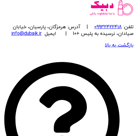
تلفن:
09932422418
| آدرس: هرمزگان، پارسیان، خیابان
صیادان، نرسیده به پلیس +10 | ایمیل
info@dubaik.ir
بازگشت به بالا