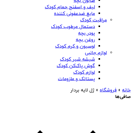
صابون بچه
لیف و اسفنج حمام کودک
مایع ضدعفونی کننده
مراقبت کودک
دستمال مرطوب کودک
پودر بچه
روغن بچه
لوسیون و کرم کودک
لوازم جانبی
شیشه شیر کودک
گوش پاک‌کن کودک
لوازم کودک
پستانک و ملزومات
خانه
»
فروشگاه
»
ژل لایه بردار
صافی‌ها