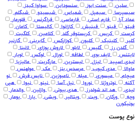
سلین
سنت ایوز
سنسوداین
سواوا کیدز
سیسپرسا
سیمپل
شمیاس
شیسیدو
شیگلم
عماد آرا
فارم استی
فارماسی
فراگرنس
فلورمار
فیتو
فینو
فینیش
کازانوا
کالیستا
کامان
کرست
کریس
کریستوفر گلد
کلامین
کلگیت
کلیر
کلینیک
کلیون
کوزارکس
گابرینی
گارنیر
گلدن رز
گلیس
لابلو
لاروش پوزای
لانبنا
لایتنس
لایف بوی
لطافه
لورال
لوکس
لویار
لیدی اسپید
لیزل
لیسترین
مارگریت
مالیزیا
ماوالا
مدی کیوب
مرسدس بنز
مک
مولهنس
میچام
میسوری
میله
نامبوزین
نایس فرش
نو
آکنه
نوتروژنا
نوروا
نیل آسا
نینو
نیوا
هپی
لیدی
هد اند شولدرز
هدی بیوتی
وازلین
والدمار
وچه
ورکان
ویت
ویتالیر
ویشی
یارا
یومار
یونیکورن
نوع پوست