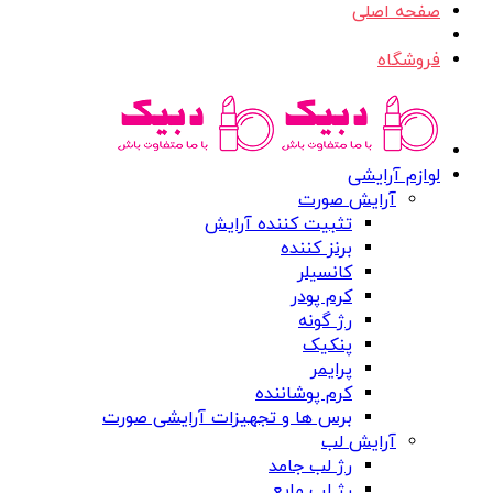
صفحه اصلی
فروشگاه
لوازم آرایشی
آرایش صورت
تثبیت کننده آرایش
برنز کننده
کانسیلر
کرم پودر
رژ گونه
پنکیک
پرایمر
کرم پوشاننده
برس ها و تجهیزات آرایشی صورت
آرایش لب
رژ لب جامد
رژ لب مایع