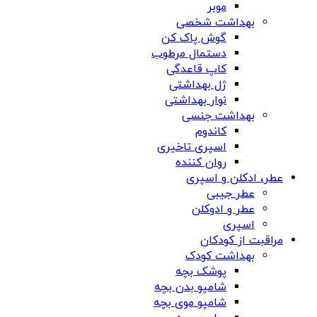
موبر
بهداشت شخصی
گوش پاک کن
دستمال مرطوب
کاپ قاعدگی
ژل بهداشتی
نوار بهداشتی
بهداشت جنسی
کاندوم
اسپری تاخیری
روان کننده
عطر، ادکلن و اسپری
عطر جیبی
عطر و ادوکلن
اسپری
مراقبت از کودکان
بهداشت کودک
پوشک بچه
شامپو بدن بچه
شامپو موی بچه