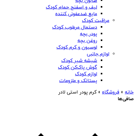
صابون بچه
لیف و اسفنج حمام کودک
مایع ضدعفونی کننده
مراقبت کودک
دستمال مرطوب کودک
پودر بچه
روغن بچه
لوسیون و کرم کودک
لوازم جانبی
شیشه شیر کودک
گوش پاک‌کن کودک
لوازم کودک
پستانک و ملزومات
خانه
»
فروشگاه
»
کرم پودر استی لادر
صافی‌ها