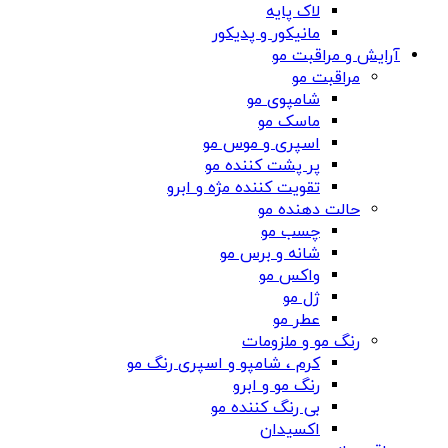
لاک پایه
مانیکور و پدیکور
آرایش و مراقبت مو
مراقبت مو
شامپوی مو
ماسک مو
اسپری و موس مو
پر پشت کننده مو
تقویت کننده مژه و ابرو
حالت دهنده مو
چسب مو
شانه‌ و برس مو
واکس مو
ژل مو
عطر مو
رنگ مو و ملزومات
کرم ، شامپو و اسپری رنگ مو
رنگ مو و ابرو
بی رنگ کننده مو
اکسیدان