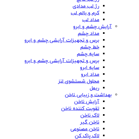
رژ لب مدادی
کرم و بالم لب
مداد لب
آرایش چشم و ابرو
مداد چشم
برس و تجهیزات آرایشی چشم و ابرو
خط چشم
سایه چشم
برس و تجهیزات آرایشی چشم و ابرو
سایه ابرو
مداد ابرو
محلول شستشوی لنز
ریمل
بهداشت و زیبایی ناخن
آرایش ناخن
تقویت کننده ناخن
لاک ناخن
ناخن گیر
ناخن مصنوعی
لاک پاک کن