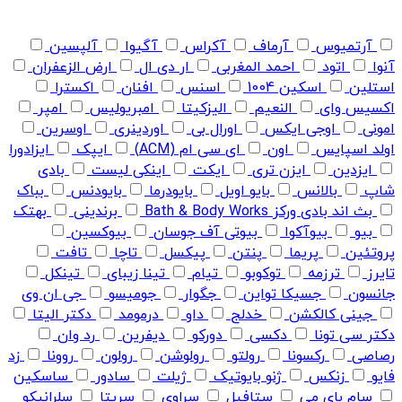
آرتمیوس
آرماف
آکراس
آگیوا
آلپسین
آنوا
اتود
احمد المغربی
ار دی ال
ارض الزعفران
استلین
اسکین 1004
اسنس
افنان
اکسترا
اکسیس وای
النعیم
الیزکیتا
امبریولیس
امپر
امونی
اوجی ایکس
اورال بی
اوردینری
اوسرین
اولد اسپایس
اون
ای سی ام (ACM)
ایپک
ایزادورا
ایزدین
ایزن تری
ایکت
اینکی لیست
بادی
شاپ
بالانس
بایو اویل
بایودرما
بایودنس
بباک
بث اند بادی ورکز Bath & Body Works
برندینی
بهتک
بیو
بیوآکوا
بیوتی آف جوسان
بیوکسین
پروتئین
پریما
پنتن
پیکسل
تاچا
تافت
تایرز
ترزمه
توکوبو
تیام
تینا زیبای
تینکل
جانسون
جسیکا تواین
جگوار
جومیسو
جی ان وی
جینی کالکشن
خدلج
داو
درمومد
دکتر الیتا
دکتر سی تونا
دکسی
دورکو
دیفرین
رد وان
رصاصی
رکسونا
رولتو
رولوشن
رولون
روونا
زد
فایو
زنکس
ژنو بایوتیک
ژیلت
سادور
ساسکین
سام بای می
ستافیل
سراوی
سریتا
سلرانیکو