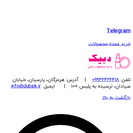
Telegram
خرید عمده محصولات
تلفن:
09932422418
| آدرس: هرمزگان، پارسیان، خیابان
صیادان، نرسیده به پلیس +10 | ایمیل
info@dubaik.ir
بازگشت به بالا