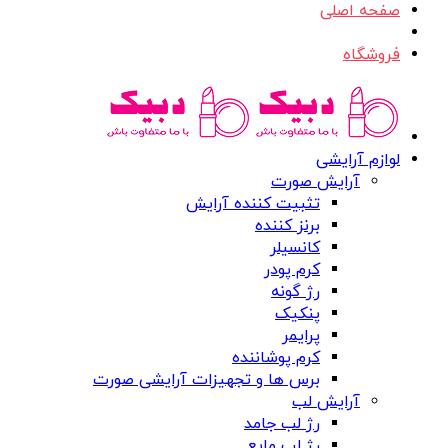
صفحه اصلی
فروشگاه
لوازم آرایشی
آرایش صورت
تثبیت کننده آرایش
برنز کننده
کانسیلر
کرم پودر
رژ گونه
پنکیک
پرایمر
کرم پوشاننده
برس ها و تجهیزات آرایشی صورت
آرایش لب
رژ لب جامد
رژ لب مایع