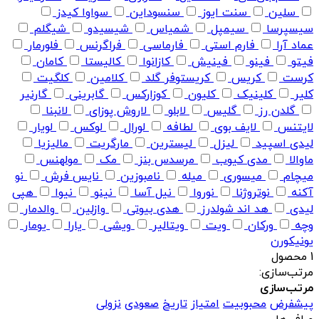
سلین
سنت ایوز
سنسوداین
سواوا کیدز
سیسپرسا
سیمپل
شمیاس
شیسیدو
شیگلم
عماد آرا
فارم استی
فارماسی
فراگرنس
فلورمار
فیتو
فینو
فینیش
کازانوا
کالیستا
کامان
کرست
کریس
کریستوفر گلد
کلامین
کلگیت
کلیر
کلینیک
کلیون
کوزارکس
گابرینی
گارنیر
گلدن رز
گلیس
لابلو
لاروش پوزای
لانبنا
لایتنس
لایف بوی
لطافه
لورال
لوکس
لویار
لیدی اسپید
لیزل
لیسترین
مارگریت
مالیزیا
ماوالا
مدی کیوب
مرسدس بنز
مک
مولهنس
میچام
میسوری
میله
نامبوزین
نایس فرش
نو
آکنه
نوتروژنا
نوروا
نیل آسا
نینو
نیوا
هپی
لیدی
هد اند شولدرز
هدی بیوتی
وازلین
والدمار
وچه
ورکان
ویت
ویتالیر
ویشی
یارا
یومار
یونیکورن
1 محصول
مرتب‌سازی:
مرتب‌سازی
پیشفرض
محبوبیت
امتیاز
تاریخ
صعودی
نزولی