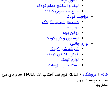
صابون بچه
لیف و اسفنج حمام کودک
مایع ضدعفونی کننده
مراقبت کودک
دستمال مرطوب کودک
پودر بچه
روغن بچه
لوسیون و کرم کودک
لوازم جانبی
شیشه شیر کودک
گوش پاک‌کن کودک
لوازم کودک
پستانک و ملزومات
خانه
»
فروشگاه
»
RDLJ کرم ضد آفتاب TRUECICA سام بای می
مناسب پوست چرب
صافی‌ها