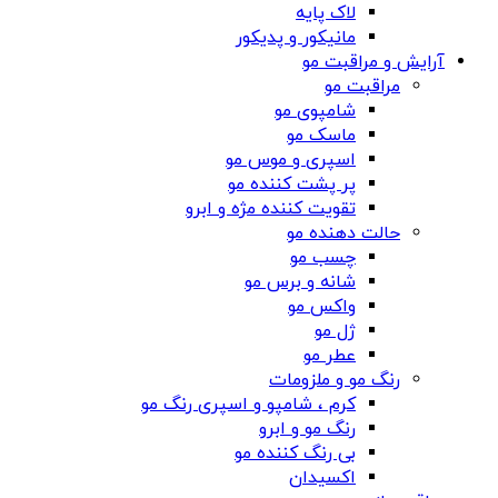
لاک پایه
مانیکور و پدیکور
آرایش و مراقبت مو
مراقبت مو
شامپوی مو
ماسک مو
اسپری و موس مو
پر پشت کننده مو
تقویت کننده مژه و ابرو
حالت دهنده مو
چسب مو
شانه‌ و برس مو
واکس مو
ژل مو
عطر مو
رنگ مو و ملزومات
کرم ، شامپو و اسپری رنگ مو
رنگ مو و ابرو
بی رنگ کننده مو
اکسیدان