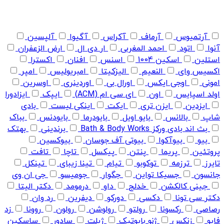
آرتمیوس
آرماف
آکراس
آگیوا
آلپسین
آنوا
اتود
احمد المغربی
ار دی ال
ارض الزعفران
استلین
اسکین 1004
اسنس
افنان
اکسترا
اکسیس وای
النعیم
الیزکیتا
امبریولیس
امپر
امونی
اوجی ایکس
اورال بی
اوردینری
اوسرین
اولد اسپایس
اون
ای سی ام (ACM)
ایپک
ایزادورا
ایزدین
ایزن تری
ایکت
اینکی لیست
بادی
شاپ
بالانس
بایو اویل
بایودرما
بایودنس
بباک
بث اند بادی ورکز Bath & Body Works
برندینی
بهتک
بیو
بیوآکوا
بیوتی آف جوسان
بیوکسین
پروتئین
پریما
پنتن
پیکسل
تاچا
تافت
تایرز
ترزمه
توکوبو
تیام
تینا زیبای
تینکل
جانسون
جسیکا تواین
جگوار
جومیسو
جی ان وی
جینی کالکشن
خدلج
داو
درمومد
دکتر الیتا
دکتر سی تونا
دکسی
دورکو
دیفرین
رد وان
رصاصی
رکسونا
رولتو
رولوشن
رولون
روونا
زد
فایو
زنکس
ژنو بایوتیک
ژیلت
سادور
ساسکین