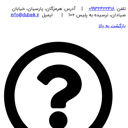
تلفن:
09932422418
| آدرس: هرمزگان، پارسیان، خیابان
صیادان، نرسیده به پلیس +10 | ایمیل
info@dubaik.ir
بازگشت به بالا