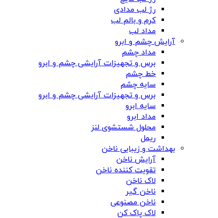
رژ لب مدادی
کرم و بالم لب
مداد لب
آرایش چشم و ابرو
مداد چشم
برس و تجهیزات آرایشی چشم و ابرو
خط چشم
سایه چشم
برس و تجهیزات آرایشی چشم و ابرو
سایه ابرو
مداد ابرو
محلول شستشوی لنز
ریمل
بهداشت و زیبایی ناخن
آرایش ناخن
تقویت کننده ناخن
لاک ناخن
ناخن گیر
ناخن مصنوعی
لاک پاک کن