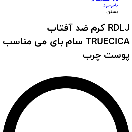
ناموجود
بستن
RDLJ کرم ضد آفتاب
TRUECICA سام بای می مناسب
پوست چرب