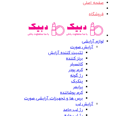
صفحه اصلی
فروشگاه
لوازم آرایشی
آرایش صورت
تثبیت کننده آرایش
برنز کننده
کانسیلر
کرم پودر
رژ گونه
پنکیک
پرایمر
کرم پوشاننده
برس ها و تجهیزات آرایشی صورت
آرایش لب
رژ لب جامد
رژ لب مایع