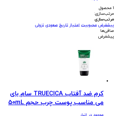
1 محصول
مرتب‌سازی:
مرتب‌سازی
پیشفرض
محبوبیت
امتیاز
تاریخ
صعودی
نزولی
صافی‌ها
پیشفرض
کرم ضد آفتاب TRUECICA سام بای
می مناسب پوست چرب حجم 50mL
موجود در انبار