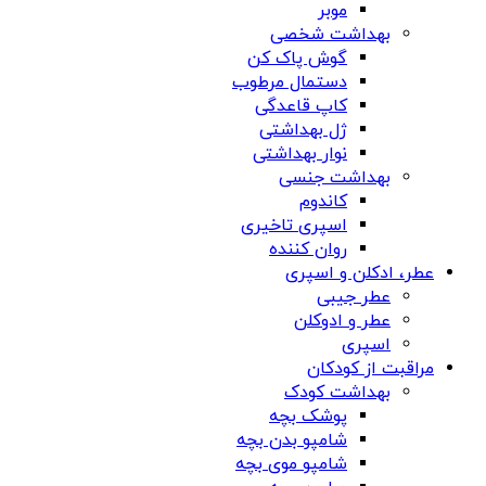
موبر
بهداشت شخصی
گوش پاک کن
دستمال مرطوب
کاپ قاعدگی
ژل بهداشتی
نوار بهداشتی
بهداشت جنسی
کاندوم
اسپری تاخیری
روان کننده
عطر، ادکلن و اسپری
عطر جیبی
عطر و ادوکلن
اسپری
مراقبت از کودکان
بهداشت کودک
پوشک بچه
شامپو بدن بچه
شامپو موی بچه