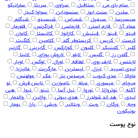
سام بای می
ستافیل
سراوی
سریتا
سلرانیکو
سلین
سنت ایوز
سنسوداین
سواوا کیدز
سیسپرسا
سیمپل
شمیاس
شیسیدو
شیگلم
عماد آرا
فارم استی
فارماسی
فراگرنس
فلورمار
فیتو
فینو
فینیش
کازانوا
کالیستا
کامان
کرست
کریس
کریستوفر گلد
کلامین
کلگیت
کلیر
کلینیک
کلیون
کوزارکس
گابرینی
گارنیر
گلدن رز
گلیس
لابلو
لاروش پوزای
لانبنا
لایتنس
لایف بوی
لطافه
لورال
لوکس
لویار
لیدی اسپید
لیزل
لیسترین
مارگریت
مالیزیا
ماوالا
مدی کیوب
مرسدس بنز
مک
مولهنس
میچام
میسوری
میله
نامبوزین
نایس فرش
نو
آکنه
نوتروژنا
نوروا
نیل آسا
نینو
نیوا
هپی
لیدی
هد اند شولدرز
هدی بیوتی
وازلین
والدمار
وچه
ورکان
ویت
ویتالیر
ویشی
یارا
یومار
یونیکورن
نوع پوست