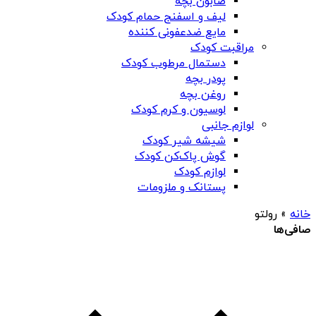
صابون بچه
لیف و اسفنج حمام کودک
مایع ضدعفونی کننده
مراقبت کودک
دستمال مرطوب کودک
پودر بچه
روغن بچه
لوسیون و کرم کودک
لوازم جانبی
شیشه شیر کودک
گوش پاک‌کن کودک
لوازم کودک
پستانک و ملزومات
خانه
»
رولتو
صافی‌ها