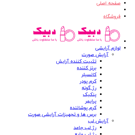
صفحه اصلی
فروشگاه
لوازم آرایشی
آرایش صورت
تثبیت کننده آرایش
برنز کننده
کانسیلر
کرم پودر
رژ گونه
پنکیک
پرایمر
کرم پوشاننده
برس ها و تجهیزات آرایشی صورت
آرایش لب
رژ لب جامد
رژ لب مایع