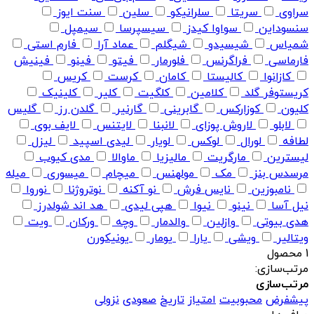
سراوی
سریتا
سلرانیکو
سلین
سنت ایوز
سنسوداین
سواوا کیدز
سیسپرسا
سیمپل
شمیاس
شیسیدو
شیگلم
عماد آرا
فارم استی
فارماسی
فراگرنس
فلورمار
فیتو
فینو
فینیش
کازانوا
کالیستا
کامان
کرست
کریس
کریستوفر گلد
کلامین
کلگیت
کلیر
کلینیک
کلیون
کوزارکس
گابرینی
گارنیر
گلدن رز
گلیس
لابلو
لاروش پوزای
لانبنا
لایتنس
لایف بوی
لطافه
لورال
لوکس
لویار
لیدی اسپید
لیزل
لیسترین
مارگریت
مالیزیا
ماوالا
مدی کیوب
مرسدس بنز
مک
مولهنس
میچام
میسوری
میله
نامبوزین
نایس فرش
نو آکنه
نوتروژنا
نوروا
نیل آسا
نینو
نیوا
هپی لیدی
هد اند شولدرز
هدی بیوتی
وازلین
والدمار
وچه
ورکان
ویت
ویتالیر
ویشی
یارا
یومار
یونیکورن
1 محصول
مرتب‌سازی:
مرتب‌سازی
پیشفرض
محبوبیت
امتیاز
تاریخ
صعودی
نزولی