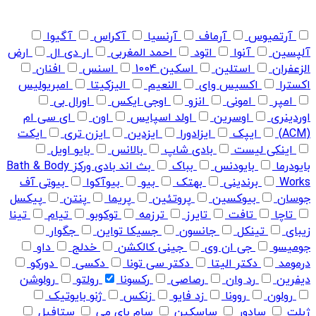
آرتمیوس
آرماف
آرنسیا
آکراس
آگیوا
آلپسین
آنوا
اتود
احمد المغربی
ار دی ال
ارض
الزعفران
استلین
اسکین 1004
اسنس
افنان
اکسترا
اکسیس وای
النعیم
الیزکیتا
امبریولیس
امپر
امونی
انزو
اوجی ایکس
اورال بی
اوردینری
اوسرین
اولد اسپایس
اون
ای سی ام
(ACM)
ایپک
ایزادورا
ایزدین
ایزن تری
ایکت
اینکی لیست
بادی شاپ
بالانس
بایو اویل
بایودرما
بایودنس
بباک
بث اند بادی ورکز Bath & Body
Works
برندینی
بهتک
بیو
بیوآکوا
بیوتی آف
جوسان
بیوکسین
پروتئین
پریما
پنتن
پیکسل
تاچا
تافت
تایرز
ترزمه
توکوبو
تیام
تینا
زیبای
تینکل
جانسون
جسیکا تواین
جگوار
جومیسو
جی ان وی
جینی کالکشن
خدلج
داو
درمومد
دکتر الیتا
دکتر سی تونا
دکسی
دورکو
دیفرین
رد وان
رصاصی
رکسونا
رولتو
رولوشن
رولون
روونا
زد فایو
زنکس
ژنو بایوتیک
ژیلت
سادور
ساسکین
سام بای می
ستافیل