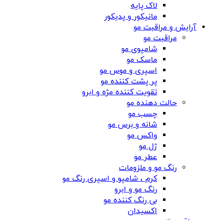
لاک پایه
مانیکور و پدیکور
آرایش و مراقبت مو
مراقبت مو
شامپوی مو
ماسک مو
اسپری و موس مو
پر پشت کننده مو
تقویت کننده مژه و ابرو
حالت دهنده مو
چسب مو
شانه‌ و برس مو
واکس مو
ژل مو
عطر مو
رنگ مو و ملزومات
کرم ، شامپو و اسپری رنگ مو
رنگ مو و ابرو
بی رنگ کننده مو
اکسیدان