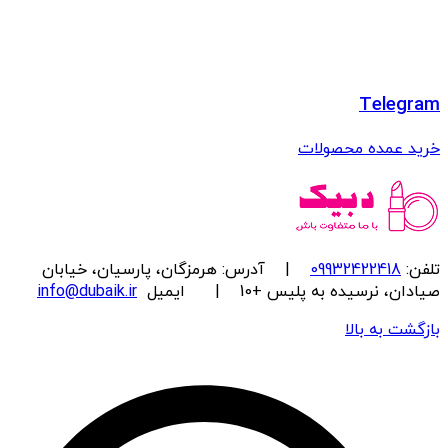
Telegram
خرید عمده محصولات
تلفن:
09932422418
| آدرس: هرمزگان، پارسیان، خیابان
صیادان، نرسیده به پلیس +10 | ایمیل
info@dubaik.ir
بازگشت به بالا