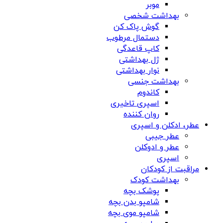
موبر
بهداشت شخصی
گوش پاک کن
دستمال مرطوب
کاپ قاعدگی
ژل بهداشتی
نوار بهداشتی
بهداشت جنسی
کاندوم
اسپری تاخیری
روان کننده
عطر، ادکلن و اسپری
عطر جیبی
عطر و ادوکلن
اسپری
مراقبت از کودکان
بهداشت کودک
پوشک بچه
شامپو بدن بچه
شامپو موی بچه