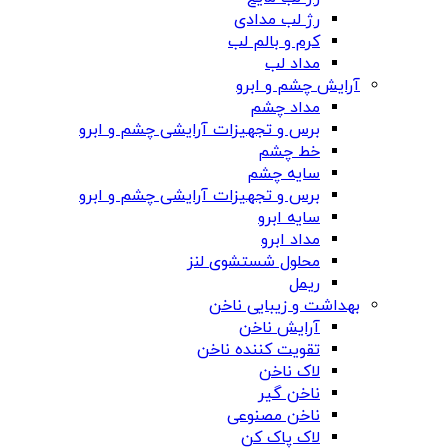
رژ لب مدادی
کرم و بالم لب
مداد لب
آرایش چشم و ابرو
مداد چشم
برس و تجهیزات آرایشی چشم و ابرو
خط چشم
سایه چشم
برس و تجهیزات آرایشی چشم و ابرو
سایه ابرو
مداد ابرو
محلول شستشوی لنز
ریمل
بهداشت و زیبایی ناخن
آرایش ناخن
تقویت کننده ناخن
لاک ناخن
ناخن گیر
ناخن مصنوعی
لاک پاک کن