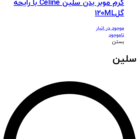
کرم موبر بدن سلین Celine با رایحه
گل120ML
موجود در انبار
ناموجود
بستن
سلین