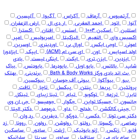
آرتمیوس
آرماف
آکراس
آگیوا
آلپسین
آنوا
اتود
احمد المغربی
ار دی ال
ارض الزعفران
استلین
اسکین 1004
اسنس
افنان
اکسترا
اکسیس وای
النعیم
الیزکیتا
امبریولیس
امپر
امونی
اوجی ایکس
اورال بی
اوردینری
اوسرین
اولد اسپایس
اون
ای سی ام (ACM)
ایپک
ایزادورا
ایزدین
ایزن تری
ایکت
اینکی لیست
بادی
شاپ
بالانس
بایو اویل
بایودرما
بایودنس
بباک
بث اند بادی ورکز Bath & Body Works
برندینی
بهتک
بیو
بیوآکوا
بیوتی آف جوسان
بیوکسین
پروتئین
پریما
پنتن
پیکسل
تاچا
تافت
تایرز
ترزمه
توکوبو
تیام
تینا زیبای
تینکل
جانسون
جسیکا تواین
جگوار
جومیسو
جی ان وی
جینی کالکشن
خدلج
داو
درمومد
دکتر الیتا
دکتر سی تونا
دکسی
دورکو
دیفرین
رد وان
رصاصی
رکسونا
رولتو
رولوشن
رولون
روونا
زد
فایو
زنکس
ژنو بایوتیک
ژیلت
سادور
ساسکین
سام بای می
ستافیل
سراوی
سریتا
سلرانیکو