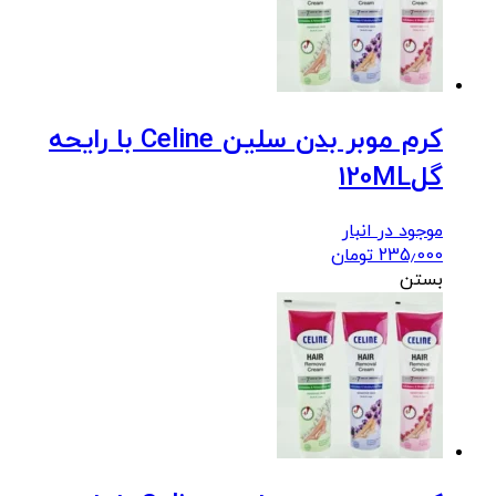
کرم موبر بدن سلین Celine با رایحه
گل120ML
موجود در انبار
235٫000
تومان
بستن