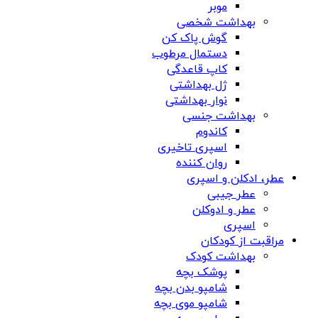
موبر
بهداشت شخصی
گوش پاک کن
دستمال مرطوب
کاپ قاعدگی
ژل بهداشتی
نوار بهداشتی
بهداشت جنسی
کاندوم
اسپری تاخیری
روان کننده
عطر، ادکلن و اسپری
عطر جیبی
عطر و ادوکلن
اسپری
مراقبت از کودکان
بهداشت کودک
پوشک بچه
شامپو بدن بچه
شامپو موی بچه