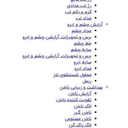
رژ لب مدادی
کرم و بالم لب
مداد لب
آرایش چشم و ابرو
مداد چشم
برس و تجهیزات آرایشی چشم و ابرو
خط چشم
سایه چشم
برس و تجهیزات آرایشی چشم و ابرو
سایه ابرو
مداد ابرو
محلول شستشوی لنز
ریمل
بهداشت و زیبایی ناخن
آرایش ناخن
تقویت کننده ناخن
لاک ناخن
ناخن گیر
ناخن مصنوعی
لاک پاک کن