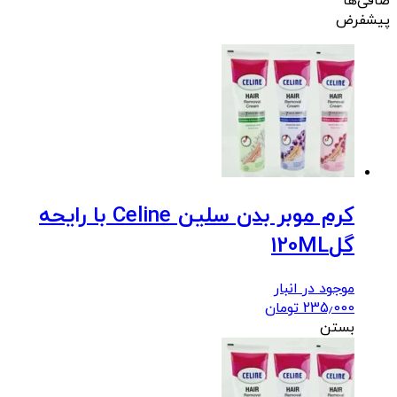
صافی‌ها
پیشفرض
کرم موبر بدن سلین Celine با رایحه
گل120ML
موجود در انبار
235٫000
تومان
بستن