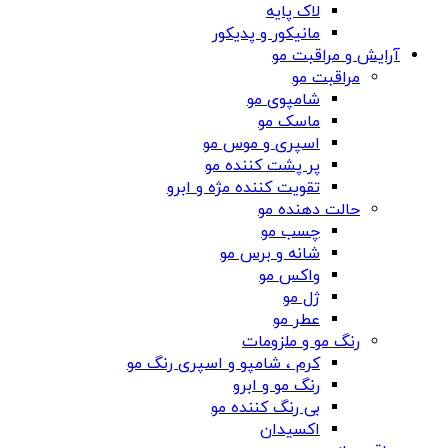
لاک پایه
مانیکور و پدیکور
آرایش و مراقبت مو
مراقبت مو
شامپوی مو
ماسک مو
اسپری و موس مو
پر پشت کننده مو
تقویت کننده مژه و ابرو
حالت دهنده مو
چسب مو
شانه‌ و برس مو
واکس مو
ژل مو
عطر مو
رنگ مو و ملزومات
کرم ، شامپو و اسپری رنگ مو
رنگ مو و ابرو
بی رنگ کننده مو
اکسیدان