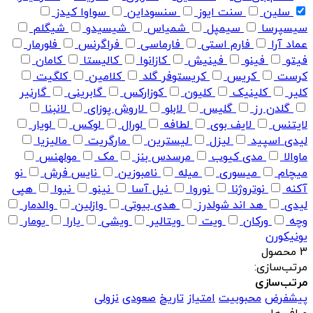
سلین
سنت ایوز
سنسوداین
سواوا کیدز
سیسپرسا
سیمپل
شمیاس
شیسیدو
شیگلم
عماد آرا
فارم استی
فارماسی
فراگرنس
فلورمار
فیتو
فینو
فینیش
کازانوا
کالیستا
کامان
کرست
کریس
کریستوفر گلد
کلامین
کلگیت
کلیر
کلینیک
کلیون
کوزارکس
گابرینی
گارنیر
گلدن رز
گلیس
لابلو
لاروش پوزای
لانبنا
لایتنس
لایف بوی
لطافه
لورال
لوکس
لویار
لیدی اسپید
لیزل
لیسترین
مارگریت
مالیزیا
ماوالا
مدی کیوب
مرسدس بنز
مک
مولهنس
میچام
میسوری
میله
نامبوزین
نایس فرش
نو
آکنه
نوتروژنا
نوروا
نیل آسا
نینو
نیوا
هپی
لیدی
هد اند شولدرز
هدی بیوتی
وازلین
والدمار
وچه
ورکان
ویت
ویتالیر
ویشی
یارا
یومار
یونیکورن
3 محصول
مرتب‌سازی:
مرتب‌سازی
پیشفرض
محبوبیت
امتیاز
تاریخ
صعودی
نزولی