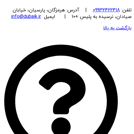
تلفن:
09932422418
| آدرس: هرمزگان، پارسیان، خیابان
صیادان، نرسیده به پلیس +10 | ایمیل
info@dubaik.ir
بازگشت به بالا