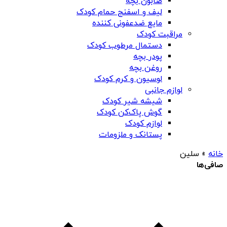
صابون بچه
لیف و اسفنج حمام کودک
مایع ضدعفونی کننده
مراقبت کودک
دستمال مرطوب کودک
پودر بچه
روغن بچه
لوسیون و کرم کودک
لوازم جانبی
شیشه شیر کودک
گوش پاک‌کن کودک
لوازم کودک
پستانک و ملزومات
خانه
»
سلین
صافی‌ها