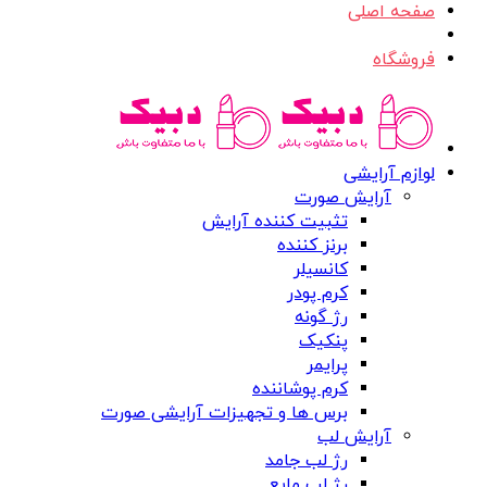
صفحه اصلی
فروشگاه
لوازم آرایشی
آرایش صورت
تثبیت کننده آرایش
برنز کننده
کانسیلر
کرم پودر
رژ گونه
پنکیک
پرایمر
کرم پوشاننده
برس ها و تجهیزات آرایشی صورت
آرایش لب
رژ لب جامد
رژ لب مایع