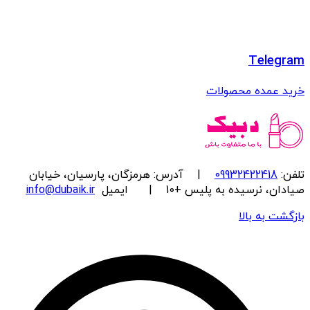
Telegram
خرید عمده محصولات
تلفن:
09932422418
| آدرس: هرمزگان، پارسیان، خیابان
صیادان، نرسیده به پلیس +10 | ایمیل
info@dubaik.ir
بازگشت به بالا