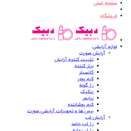
صفحه اصلی
فروشگاه
لوازم آرایشی
آرایش صورت
تثبیت کننده آرایش
برنز کننده
کانسیلر
کرم پودر
رژ گونه
پنکیک
پرایمر
کرم پوشاننده
برس ها و تجهیزات آرایشی صورت
آرایش لب
رژ لب جامد
رژ لب مایع