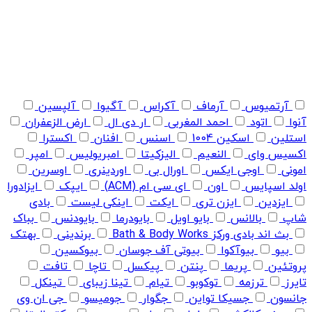
آرتمیوس
آرماف
آکراس
آگیوا
آلپسین
آنوا
اتود
احمد المغربی
ار دی ال
ارض الزعفران
استلین
اسکین 1004
اسنس
افنان
اکسترا
اکسیس وای
النعیم
الیزکیتا
امبریولیس
امپر
امونی
اوجی ایکس
اورال بی
اوردینری
اوسرین
اولد اسپایس
اون
ای سی ام (ACM)
ایپک
ایزادورا
ایزدین
ایزن تری
ایکت
اینکی لیست
بادی
شاپ
بالانس
بایو اویل
بایودرما
بایودنس
بباک
بث اند بادی ورکز Bath & Body Works
برندینی
بهتک
بیو
بیوآکوا
بیوتی آف جوسان
بیوکسین
پروتئین
پریما
پنتن
پیکسل
تاچا
تافت
تایرز
ترزمه
توکوبو
تیام
تینا زیبای
تینکل
جانسون
جسیکا تواین
جگوار
جومیسو
جی ان وی