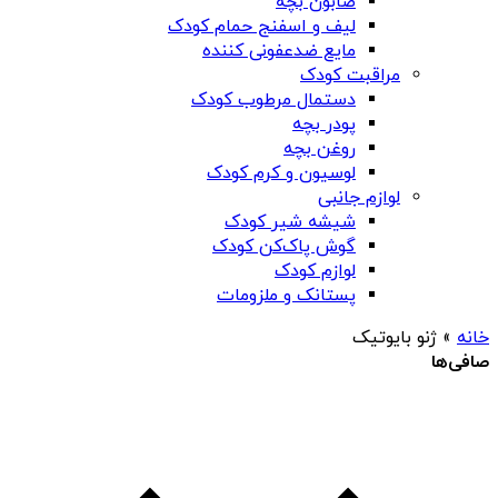
صابون بچه
لیف و اسفنج حمام کودک
مایع ضدعفونی کننده
مراقبت کودک
دستمال مرطوب کودک
پودر بچه
روغن بچه
لوسیون و کرم کودک
لوازم جانبی
شیشه شیر کودک
گوش پاک‌کن کودک
لوازم کودک
پستانک و ملزومات
خانه
»
ژنو بایوتیک
صافی‌ها