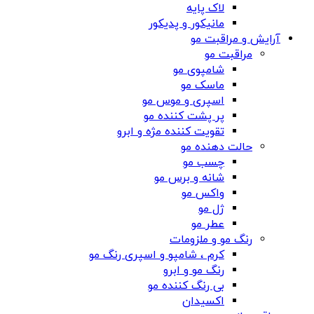
لاک پایه
مانیکور و پدیکور
آرایش و مراقبت مو
مراقبت مو
شامپوی مو
ماسک مو
اسپری و موس مو
پر پشت کننده مو
تقویت کننده مژه و ابرو
حالت دهنده مو
چسب مو
شانه‌ و برس مو
واکس مو
ژل مو
عطر مو
رنگ مو و ملزومات
کرم ، شامپو و اسپری رنگ مو
رنگ مو و ابرو
بی رنگ کننده مو
اکسیدان