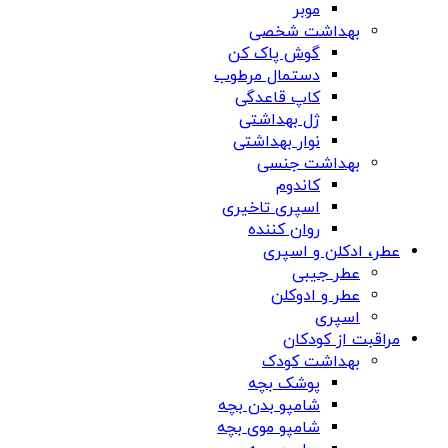
موبر
بهداشت شخصی
گوش پاک کن
دستمال مرطوب
کاپ قاعدگی
ژل بهداشتی
نوار بهداشتی
بهداشت جنسی
کاندوم
اسپری تاخیری
روان کننده
عطر، ادکلن و اسپری
عطر جیبی
عطر و ادوکلن
اسپری
مراقبت از کودکان
بهداشت کودک
پوشک بچه
شامپو بدن بچه
شامپو موی بچه