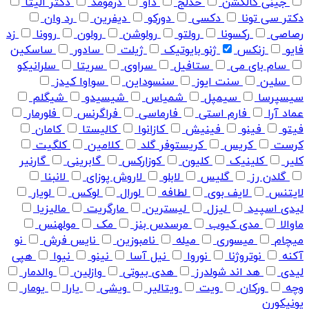
جینی کالکشن
خدلج
داو
درمومد
دکتر الیتا
دکتر سی تونا
دکسی
دورکو
دیفرین
رد وان
رصاصی
رکسونا
رولتو
رولوشن
رولون
روونا
زد
فایو
زنکس
ژنو بایوتیک
ژیلت
سادور
ساسکین
سام بای می
ستافیل
سراوی
سریتا
سلرانیکو
سلین
سنت ایوز
سنسوداین
سواوا کیدز
سیسپرسا
سیمپل
شمیاس
شیسیدو
شیگلم
عماد آرا
فارم استی
فارماسی
فراگرنس
فلورمار
فیتو
فینو
فینیش
کازانوا
کالیستا
کامان
کرست
کریس
کریستوفر گلد
کلامین
کلگیت
کلیر
کلینیک
کلیون
کوزارکس
گابرینی
گارنیر
گلدن رز
گلیس
لابلو
لاروش پوزای
لانبنا
لایتنس
لایف بوی
لطافه
لورال
لوکس
لویار
لیدی اسپید
لیزل
لیسترین
مارگریت
مالیزیا
ماوالا
مدی کیوب
مرسدس بنز
مک
مولهنس
میچام
میسوری
میله
نامبوزین
نایس فرش
نو
آکنه
نوتروژنا
نوروا
نیل آسا
نینو
نیوا
هپی
لیدی
هد اند شولدرز
هدی بیوتی
وازلین
والدمار
وچه
ورکان
ویت
ویتالیر
ویشی
یارا
یومار
یونیکورن