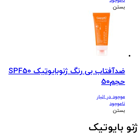
ناموجود
بستن
ضدآفتاب بی رنگ ژنوبایوتیک SPF50
حجم50
موجود در انبار
ناموجود
بستن
ژنو بایوتیک