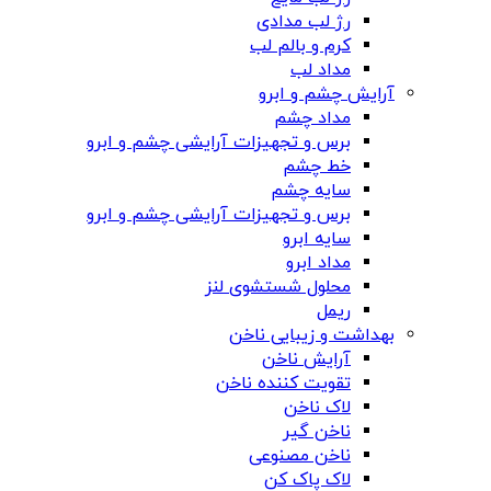
رژ لب مدادی
کرم و بالم لب
مداد لب
آرایش چشم و ابرو
مداد چشم
برس و تجهیزات آرایشی چشم و ابرو
خط چشم
سایه چشم
برس و تجهیزات آرایشی چشم و ابرو
سایه ابرو
مداد ابرو
محلول شستشوی لنز
ریمل
بهداشت و زیبایی ناخن
آرایش ناخن
تقویت کننده ناخن
لاک ناخن
ناخن گیر
ناخن مصنوعی
لاک پاک کن